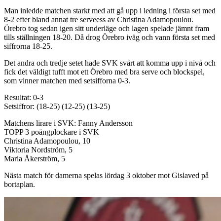
Man inledde matchen starkt med att gå upp i ledning i första set med
8-2 efter bland annat tre serveess av Christina Adamopoulou.
Örebro tog sedan igen sitt underläge och lagen spelade jämnt fram
tills ställningen 18-20. Då drog Örebro iväg och vann första set med
siffrorna 18-25.
Det andra och tredje setet hade SVK svårt att komma upp i nivå och
fick det väldigt tufft mot ett Örebro med bra serve och blockspel,
som vinner matchen med setsifforna 0-3.
Resultat: 0-3
Setsiffror: (18-25) (12-25) (13-25)
Matchens lirare i SVK: Fanny Andersson
TOPP 3 poängplockare i SVK
Christina Adamopoulou, 10
Viktoria Nordström, 5
Maria Åkerström, 5
Nästa match för damerna spelas lördag 3 oktober mot Gislaved på
bortaplan.