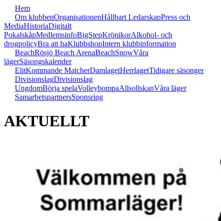
Hem
Om klubben
Organisationen
Hållbart Ledarskap
Press och
Media
Historia
Digitalt
Pokalskåp
Medlemsinfo
BigStep
Krönikor
Alkohol- och
drogpolicy
Bra att ha
Klubbshop
Intern klubbinformation
Beach
Rösjö Beach Arena
Beach
Snow
Våra
läger
Säsongskalender
Elit
Kommande Matcher
Damlaget
Herrlaget
Tidigare säsonger
Divisionslag
Divisionslag
Ungdom
Börja spela
Volleybompa
Allsollskan
Våra läger
Samarbetspartners
Sponsring
AKTUELLT