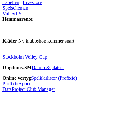
Tabellen
|
Livescore
Spelscheman
VolleyTV
Hemmaarenor:
Kläder
Ny klubbshop kommer snart
Stockholm Volley Cup
Ungdoms-SM
Datum & platser
Online vertyg
Spelklarlistor (Profixio)
ProfixioAppen
DataProject Club Manager