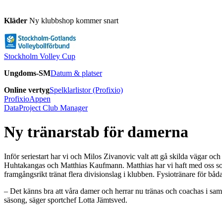
Kläder
Ny klubbshop kommer snart
Stockholm Volley Cup
Ungdoms-SM
Datum & platser
Online vertyg
Spelklarlistor (Profixio)
ProfixioAppen
DataProject Club Manager
Ny tränarstab för damerna
Inför seriestart har vi och Milos Zivanovic valt att gå skilda vägar oc
Huhtakangas och Matthias Kaufmann. Matthias har vi haft med oss som a
framgångsrikt tränat flera divisionslag i klubben. Fysiotränare för bå
– Det känns bra att våra damer och herrar nu tränas och coachas i samm
säsong, säger sportchef Lotta Jämtsved.