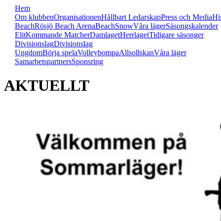
Hem
Om klubben
Organisationen
Hållbart Ledarskap
Press och Media
Hi
Beach
Rösjö Beach Arena
Beach
Snow
Våra läger
Säsongskalender
Elit
Kommande Matcher
Damlaget
Herrlaget
Tidigare säsonger
Divisionslag
Divisionslag
Ungdom
Börja spela
Volleybompa
Allsollskan
Våra läger
Samarbetspartners
Sponsring
AKTUELLT