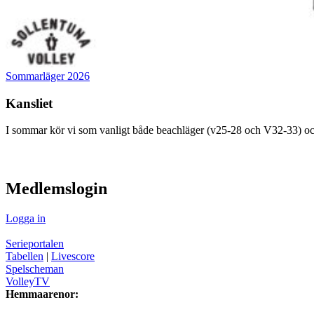
Sommarläger 2026
Kansliet
I sommar kör vi som vanligt både beachläger (v25-28 och V32-33) oc
visa innehåll
Medlemslogin
Logga in
Serieportalen
Tabellen
|
Livescore
Spelscheman
VolleyTV
Hemmaarenor: