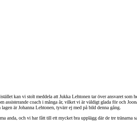
h istället kan vi stolt meddela att Jukka Lehtonen tar över ansvaret som 
ssisterande coach i många år, vilket vi är väldigt glada för och Joonas
da lagen är Johanna Lehtonen, tyvärr ej med på bild denna gång.
a anda, och vi har fått till ett mycket bra upplägg där de tre tränarna 