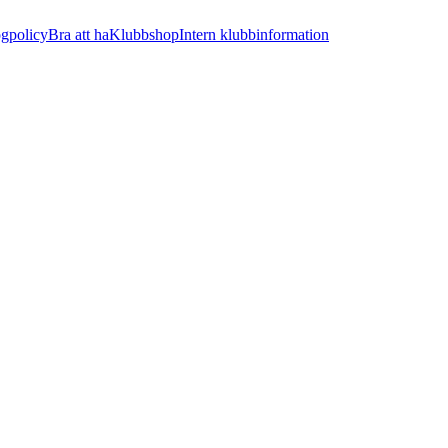
ogpolicy
Bra att ha
Klubbshop
Intern klubbinformation