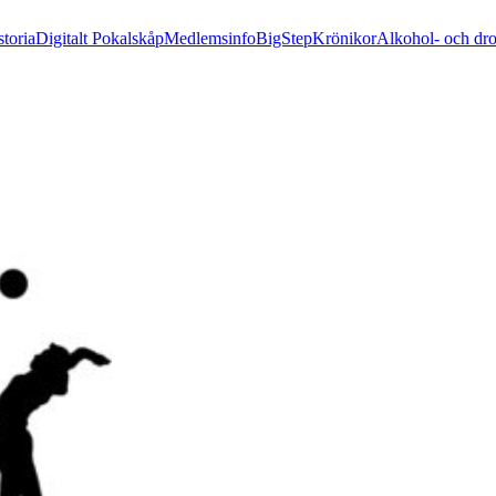
storia
Digitalt Pokalskåp
Medlemsinfo
BigStep
Krönikor
Alkohol- och dr