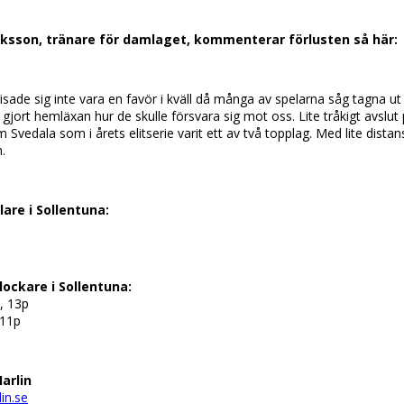
iksson, tränare för damlaget, kommenterar förlusten så här:
ade sig inte vara en favör i kväll då många av spelarna såg tagna ut 
jort hemläxan hur de skulle försvara sig mot oss. Lite tråkigt avslut
 Svedala som i årets elitserie varit ett av två topplag. Med lite dista
.
are i Sollentuna:
ockare i Sollentuna:
, 13p
 11p
arlin
in.se