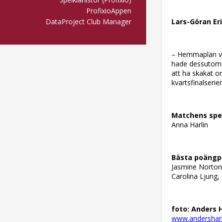
ProfixioAppen
DataProject Club Manager
Lars-Göran Er
– Hemmaplan vis
hade dessutom g
att ha skakat om
kvartsfinalserien
Matchens spel
Anna Harlin
Bästa poängpl
Jasmine Norton
Carolina Ljung,
foto: Anders H
www.andersharl