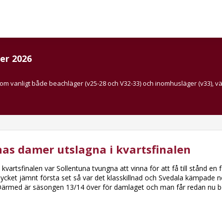
er 2026
som vanligt både beachläger (v25-28 och V32-33) och inomhusläger (v33), v
nas damer utslagna i kvartsfinalen
e kvartsfinalen var Sollentuna tvungna att vinna för att få till stånd 
ycket jämnt första set så var det klasskillnad och Svedala kämpade ne
Därmed är säsongen 13/14 över för damlaget och man får redan nu bör