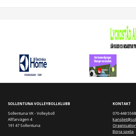
SOLLENTUNA VOLLEYBOLLKLUBB
KONTAKT
Sollentuna VK - Volleyboll
070-448 5568 
Allfarvägen 4
kansliet@so
191 47 Sollentuna
Organisatio
Börja spela