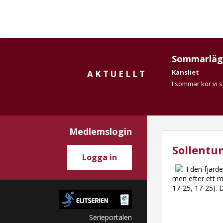
Sommarläg
Kansliet
AKTUELLT
I sommar kör vi 
Medlemslogin
Sollentu
Logga in
I den fjärd
men efter ett m
17-25, 17-25). 
Serieportalen