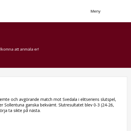
Meny
älkomna att anmäla er!
en femte och avgörande match mot Svedala i elitseriens slutspel,
r Sollentuna ganska bekvämt. Slutresultatet blev 0-3 (24-26,
ja ta sikte på nästa.