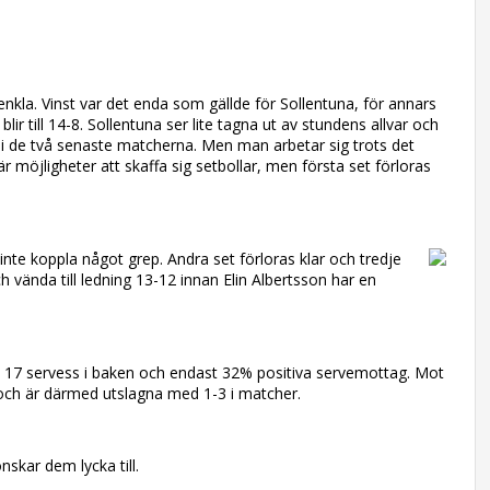
enkla. Vinst var det enda som gällde för Sollentuna, för annars
r till 14-8. Sollentuna ser lite tagna ut av stundens allvar och
m i de två senaste matcherna. Men man arbetar sig trots det
r möjligheter att skaffa sig setbollar, men första set förloras
inte koppla något grep. Andra set förloras klar och tredje
ch vända till ledning 13-12 innan Elin Albertsson har en
 17 servess i baken och endast 32% positiva servemottag. Mot
 och är därmed utslagna med 1-3 i matcher.
skar dem lycka till.