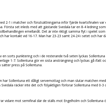
ed 2-1 i matcher och förutsättningarna inför fjärde kvartsfinalen var 
. Första set inleds med att gästande Svedala tar en 8-4 ledning som bli
ollbehandlingen emellanåt. Det är inte riktigt samma flyt i spelet so
 och har kontakt vid 16-17. Man har 23-23 samt 24-24 i setet och har dä
v en sorts punktering och i de resterande två seten lyckas Sollentuna 
derläge 1-7. Sollentuna gör en sista ansträngning och lyckas gå ifatt o
sätter press på Sollentuna.
 har Sollentuna ett dåligt servemottag och man slutar matchen med
 Svedala räcker inte det och följaktligen förlorar Sollentuna med 0-3
ar vidare mot semifinal där de ställs mot Engelholm och Sollentuna ön