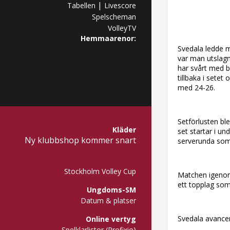
|
Tabellen
Livescore
Spelscheman
VolleyTV
Hemmaarenor:
Svedala ledde m
var man utslagna
har svårt med b
tillbaka i setet
med 24-26.
Setförlusten ble
Kläder
set startar i un
Ny klubbshop kommer snart
serverunda som 
Stockholm Volley Cup
Matchen igenom
ett topplag som
Ungdoms-SM
Datum & platser
Svedala avancer
Online vertyg
Spelklarlistor (Profixio)