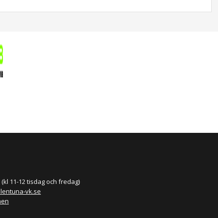
(kl 11-12 tisdag och fredag)
llentuna-vk.se
nen