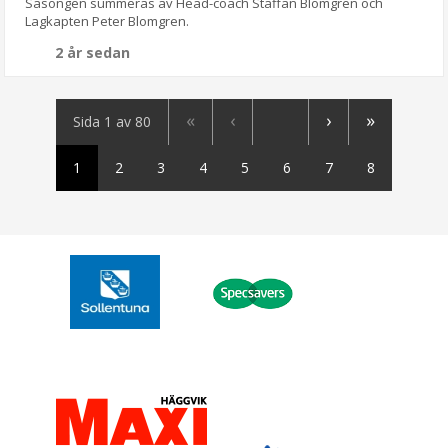
Säsongen summeras av Head-coach Staffan Blomgren och
Lagkapten Peter Blomgren.
2 år sedan
«
‹
›
»
Sida 1 av 80
1
2
3
4
5
6
7
8