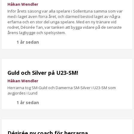
Håkan Wendler
Inför årets säsong var alla spelare i Sollentuna samma som var
med i laget även förra året, och därmed bestod laget av några
erfarna och en stor del unga spelare. Med en ny tränare vid
rodret, Désirée Tan, var tanken att bygga vidare på de senaste
årens lagbygge och spelsystem.
1 år sedan
Guld och Silver på U23-SM!
Håkan Wendler
Herrarna tog SM-Guld och Damerna SM-Silver i U23-SM som
avgjordes i Lund
1 år sedan
Désirée ny coach för herrarna