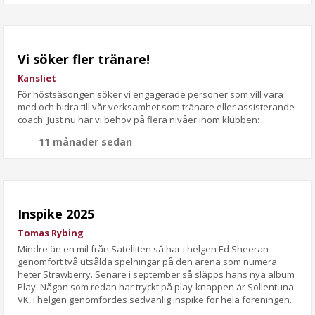
Vi söker fler tränare!
Kansliet
För höstsäsongen söker vi engagerade personer som vill vara
med och bidra till vår verksamhet som tränare eller assisterande
coach. Just nu har vi behov på flera nivåer inom klubben:
11 månader sedan
Inspike 2025
Tomas Rybing
Mindre än en mil från Satelliten så har i helgen Ed Sheeran
genomfört två utsålda spelningar på den arena som numera
heter Strawberry. Senare i september så släpps hans nya album
Play. Någon som redan har tryckt på play-knappen är Sollentuna
VK, i helgen genomfördes sedvanlig inspike för hela föreningen.