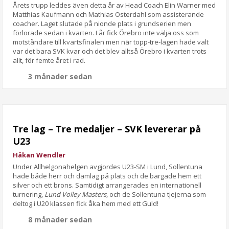
Årets trupp leddes även detta år av Head Coach Elin Warner med
Matthias Kaufmann och Mathias Österdahl som assisterande
coacher. Laget slutade på nionde plats i grundserien men
förlorade sedan i kvarten. I år fick Örebro inte välja oss som
motståndare till kvartsfinalen men när topp-tre-lagen hade valt
var det bara SVK kvar och det blev alltså Örebro i kvarten trots
allt, för femte året i rad.
3 månader sedan
Tre lag – Tre medaljer – SVK levererar på
U23
Håkan Wendler
Under Allhelgonahelgen avgjordes U23-SM i Lund, Sollentuna
hade både herr och damlag på plats och de bärgade hem ett
silver och ett brons. Samtidigt arrangerades en internationell
turnering,
Lund Volley Masters
, och de Sollentuna tjejerna som
deltog i U20 klassen fick åka hem med ett Guld!
8 månader sedan