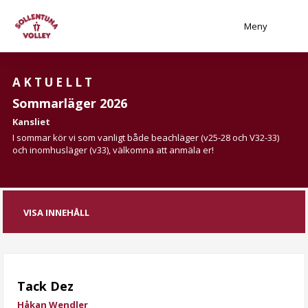
Meny
AKTUELLT
Sommarläger 2026
Kansliet
I sommar kör vi som vanligt både beachläger (v25-28 och V32-33)
och inomhusläger (v33), välkomna att anmäla er!
VISA INNEHÅLL
Tack Dez
Håkan Wendler