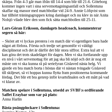
skärpa. Från 4-3 går man ifrån till 14-4 som blir till 21-6. Göteborg
kommer ingen vart i sina servemottagningsanfall och Sollentuna
skaffar sig massor med matchbollar vid 24-9. Annie Löfqvist som
har tillhört träningsgruppen kring damlaget och nu klev in när Anita
Nolsjö vilade blev den som fick sätta matchbollen till 25-11.
Lars-Göran Eriksson, damlagets headcoach, kommenterar
segern så här:
– Skönt att vi lyckas prestera i en match där vi egentligen bara hade
något att förlora. Första och tredje set genomför vi väldigt
disciplinerat och det är därför det blir stora siffror. Extra kul att vi
kan göra det trots skadeläget för dagen. Men vi ska fortfarande upp
en nivå i vårt servemottag för att jag ska bli nöjd och det är nog ett
måste om vi ska kunna rå på seriefyran Gislaved nästa helg. Vi
gjorde en bra match borta i höstas där vi nästan tvingade Gislaved
till skiljeset, så vi hoppas kunna flytta fram positionerna kommande
lördag. Det blir ett bra genrep inför kvartsfinalen och ett mått på vad
vi klarar av.
Matchen spelare i Sollentuna, utsedd av SVBF:s ordförande
Saffet Eraybar som var på plats:
Anna Harlin
Bästa poängplockare i Sollentuna: