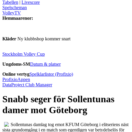
Tabellen
|
Livescore
Spelscheman
VolleyTV
Hemmaarenor:
Kläder
Ny klubbshop kommer snart
Stockholm Volley Cup
Ungdoms-SM
Datum & platser
Online vertyg
Spelklarlistor (Profixio)
ProfixioAppen
DataProject Club Manager
Snabb seger för Sollentunas
damer mot Göteborg
Sollentunas damlag tog emot KFUM Göteborg i elitseriens näst
sista grundomgång i en match som egentligen var betydelselös för