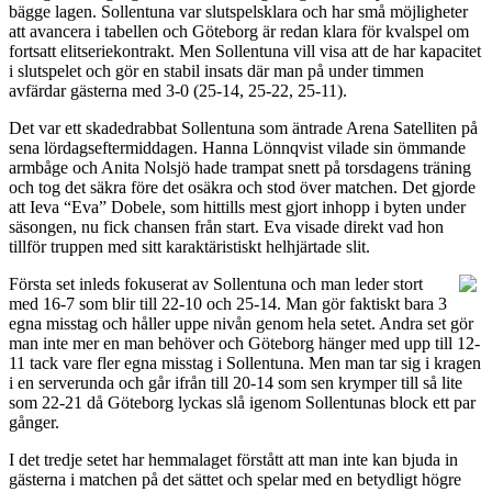
bägge lagen. Sollentuna var slutspelsklara och har små möjligheter
att avancera i tabellen och Göteborg är redan klara för kvalspel om
fortsatt elitseriekontrakt. Men Sollentuna vill visa att de har kapacitet
i slutspelet och gör en stabil insats där man på under timmen
avfärdar gästerna med 3-0 (25-14, 25-22, 25-11).
Det var ett skadedrabbat Sollentuna som äntrade Arena Satelliten på
sena lördagseftermiddagen. Hanna Lönnqvist vilade sin ömmande
armbåge och Anita Nolsjö hade trampat snett på torsdagens träning
och tog det säkra före det osäkra och stod över matchen. Det gjorde
att Ieva “Eva” Dobele, som hittills mest gjort inhopp i byten under
säsongen, nu fick chansen från start. Eva visade direkt vad hon
tillför truppen med sitt karaktäristiskt helhjärtade slit.
Första set inleds fokuserat av Sollentuna och man leder stort
med 16-7 som blir till 22-10 och 25-14. Man gör faktiskt bara 3
egna misstag och håller uppe nivån genom hela setet. Andra set gör
man inte mer en man behöver och Göteborg hänger med upp till 12-
11 tack vare fler egna misstag i Sollentuna. Men man tar sig i kragen
i en serverunda och går ifrån till 20-14 som sen krymper till så lite
som 22-21 då Göteborg lyckas slå igenom Sollentunas block ett par
gånger.
I det tredje setet har hemmalaget förstått att man inte kan bjuda in
gästerna i matchen på det sättet och spelar med en betydligt högre