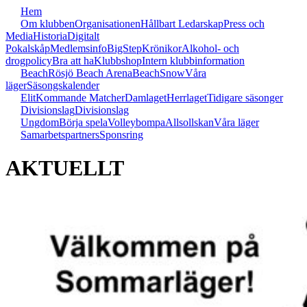
Hem
Om klubben
Organisationen
Hållbart Ledarskap
Press och
Media
Historia
Digitalt
Pokalskåp
Medlemsinfo
BigStep
Krönikor
Alkohol- och
drogpolicy
Bra att ha
Klubbshop
Intern klubbinformation
Beach
Rösjö Beach Arena
Beach
Snow
Våra
läger
Säsongskalender
Elit
Kommande Matcher
Damlaget
Herrlaget
Tidigare säsonger
Divisionslag
Divisionslag
Ungdom
Börja spela
Volleybompa
Allsollskan
Våra läger
Samarbetspartners
Sponsring
AKTUELLT