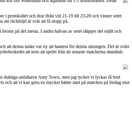
holm kör om Sollentuna och utjämnar till 1-1 komfortabelt. Delar
e i protokollet och drar ifrån vid 21-19 till 23-20 och vinner setet
ia sin räckhöjd är svår att få stopp på.
få broms på det mesta. I andra halvan av setet släpper det rejält och
och att denna tanke var ny att hantera för denna säsongen. Det är svårt
tyrkebeskedet att trots att spelet från de senaste matcherna stundtals
den duktiga anfallaren Amy Town, men jag tycker vi lyckas få bort
vis och att vi kan göra en mycket bättre start på matchen på lördag mot