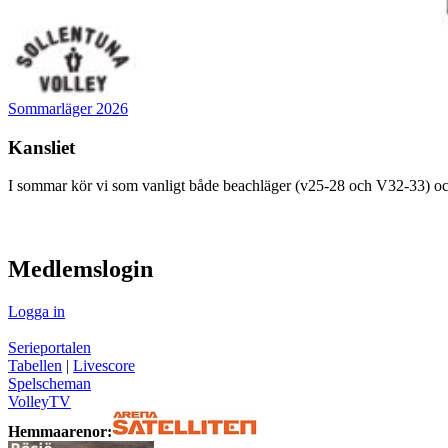
Sommarläger 2026
Kansliet
I sommar kör vi som vanligt både beachläger (v25-28 och V32-33) oc
visa innehåll
Medlemslogin
Logga in
Serieportalen
Tabellen
|
Livescore
Spelscheman
VolleyTV
Hemmaarenor: