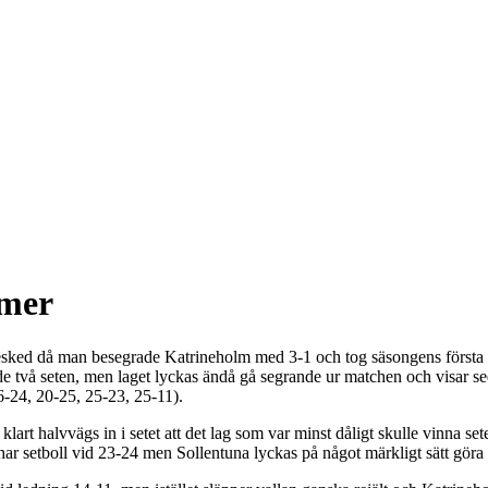
amer
sked då man besegrade Katrineholm med 3-1 och tog säsongens första 
e två seten, men laget lyckas ändå gå segrande ur matchen och visar seda
6-24, 20-25, 25-23, 25-11).
lart halvvägs in i setet att det lag som var minst dåligt skulle vinna se
ar setboll vid 23-24 men Sollentuna lyckas på något märkligt sätt göra 