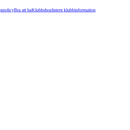
ogpolicy
Bra att ha
Klubbshop
Intern klubbinformation