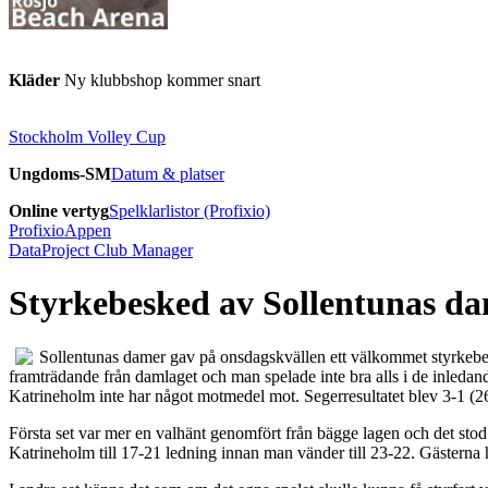
Kläder
Ny klubbshop kommer snart
Stockholm Volley Cup
Ungdoms-SM
Datum & platser
Online vertyg
Spelklarlistor (Profixio)
ProfixioAppen
DataProject Club Manager
Styrkebesked av Sollentunas d
Sollentunas damer gav på onsdagskvällen ett välkommet styrkebe
framträdande från damlaget och man spelade inte bra alls i de inledand
Katrineholm inte har något motmedel mot. Segerresultatet blev 3-1 (2
Första set var mer en valhänt genomfört från bägge lagen och det stod k
Katrineholm till 17-21 ledning innan man vänder till 23-22. Gästerna h