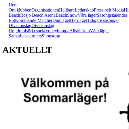
Hem
Om klubben
Organisationen
Hållbart Ledarskap
Press och Media
Hi
Beach
Rösjö Beach Arena
Beach
Snow
Våra läger
Säsongskalender
Elit
Kommande Matcher
Damlaget
Herrlaget
Tidigare säsonger
Divisionslag
Divisionslag
Ungdom
Börja spela
Volleybompa
Allsollskan
Våra läger
Samarbetspartners
Sponsring
AKTUELLT