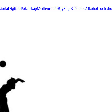
storia
Digitalt Pokalskåp
Medlemsinfo
BigStep
Krönikor
Alkohol- och dr