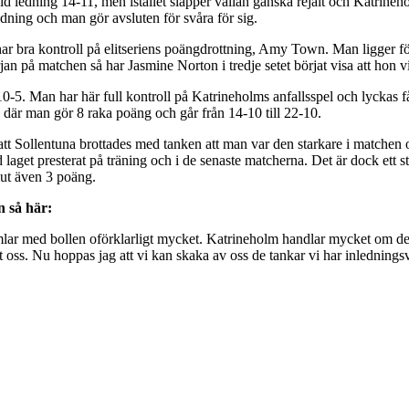
vid ledning 14-11, men istället släpper vallan ganska rejält och Katrine
edning och man gör avsluten för svåra för sig.
 har bra kontroll på elitseriens poängdrottning, Amy Town. Man ligger för
rjan på matchen så har Jasmine Norton i tredje setet börjat visa att hon v
ir 10-5. Man har här full kontroll på Katrineholms anfallsspel och lyckas 
är man gör 8 raka poäng och går från 14-10 till 22-10.
att Sollentuna brottades med tanken att man var den starkare i matchen 
ad laget presterat på träning och i de senaste matcherna. Det är dock ett s
lut även 3 poäng.
 så här:
is fumlar med bollen oförklarligt mycket. Katrineholm handlar mycket om 
 oss. Nu hoppas jag att vi kan skaka av oss de tankar vi har inlednings