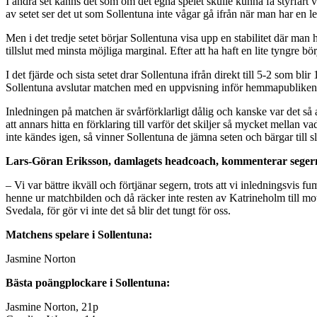
I andra set känns det som om det egna spelet skulle kunna få styrfart 
av setet ser det ut som Sollentuna inte vågar gå ifrån när man har en l
Men i det tredje setet börjar Sollentuna visa upp en stabilitet där man
tillslut med minsta möjliga marginal. Efter att ha haft en lite tyngre bö
I det fjärde och sista setet drar Sollentuna ifrån direkt till 5-2 som bl
Sollentuna avslutar matchen med en uppvisning inför hemmapubliken d
Inledningen på matchen är svårförklarligt dålig och kanske var det så 
att annars hitta en förklaring till varför det skiljer så mycket mellan v
inte kändes igen, så vinner Sollentuna de jämna seten och bärgar till s
Lars-Göran Eriksson, damlagets headcoach, kommenterar segern
– Vi var bättre ikväll och förtjänar segern, trots att vi inledningsv
henne ur matchbilden och då räcker inte resten av Katrineholm till mot
Svedala, för gör vi inte det så blir det tungt för oss.
Matchens spelare i Sollentuna:
Jasmine Norton
Bästa poängplockare i Sollentuna:
Jasmine Norton, 21p