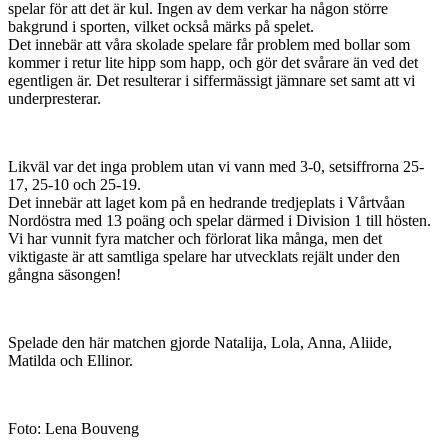
spelar för att det är kul. Ingen av dem verkar ha någon större
bakgrund i sporten, vilket också märks på spelet.
Det innebär att våra skolade spelare får problem med bollar som
kommer i retur lite hipp som happ, och gör det svårare än ved det
egentligen är. Det resulterar i siffermässigt jämnare set samt att vi
underpresterar.
Likväl var det inga problem utan vi vann med 3-0, setsiffrorna 25-
17, 25-10 och 25-19.
Det innebär att laget kom på en hedrande tredjeplats i Vårtvåan
Nordöstra med 13 poäng och spelar därmed i Division 1 till hösten.
Vi har vunnit fyra matcher och förlorat lika många, men det
viktigaste är att samtliga spelare har utvecklats rejält under den
gångna säsongen!
Spelade den här matchen gjorde Natalija, Lola, Anna, Aliide,
Matilda och Ellinor.
Foto: Lena Bouveng