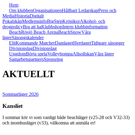
Hem
Om klubben
Organisationen
Hållbart Ledarskap
Press och
Media
Historia
Digitalt
Pokalskåp
Medlemsinfo
BigStep
Krönikor
Alkohol- och
drogpolicy
Bra att ha
Klubbshop
Intern klubbinformation
Beach
Rösjö Beach Arena
Beach
Snow
Våra
läger
Säsongskalender
Elit
Kommande Matcher
Damlaget
Herrlaget
Tidigare säsonger
Divisionslag
Divisionslag
Ungdom
Börja spela
Volleybompa
Allsollskan
Våra läger
Samarbetspartners
Sponsring
AKTUELLT
Sommarläger 2026
Kansliet
I sommar kör vi som vanligt både beachläger (v25-28 och V32-33)
och inomhusläger (v33), välkomna att anmäla er!
visa innehåll