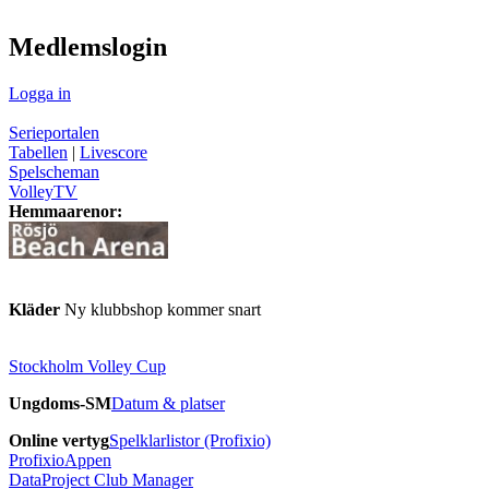
Medlemslogin
Logga in
Serieportalen
Tabellen
|
Livescore
Spelscheman
VolleyTV
Hemmaarenor:
Kläder
Ny klubbshop kommer snart
Stockholm Volley Cup
Ungdoms-SM
Datum & platser
Online vertyg
Spelklarlistor (Profixio)
ProfixioAppen
DataProject Club Manager