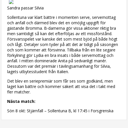
Sandra passar Silvia
Sollentuna var klart bättre i momenten serve, servemottag
och anfall och därmed blev det en omöjlig uppgift för
gästande Bromma. B-damerna gör vissa aktioner riktig bra
men samtidigt så kan det efterföljas av ett missförstånd.
Försvarsspelet var kanske det som mest bjöd på både högt
och lågt. Detaljer som tyder på att det är tidigt på säsongen
och som kommer att försvinna. Tillbaka från en lite segare
förkylning gör Lydia en bra insats i både servemottag och
anfall. I mitten dominerade Anita på sedvanligt manér.
Dessutom var det premiär i tävlingsamanhang för Silvia,
lagets utbytesstudent från Italien.
Det blev en seriepremiär som får ses som godkänd, men
laget kan bättre och kommer säkert att visa det i takt med
fler matcher.
Nästa match:
Sön 8 okt: Stjärnfall – Sollentuna B, kl 17:45 i Forsgrenska