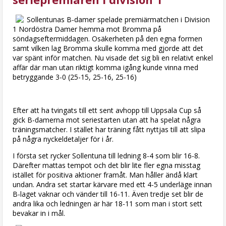
Sollentunas B-damer spelade premiärmatchen i Division
1 Nordöstra Damer hemma mot Bromma på
söndagseftermiddagen. Osäkerheten på den egna formen
samt vilken lag Bromma skulle komma med gjorde att det
var spänt inför matchen. Nu visade det sig bli en relativt enkel
affär där man utan riktigt komma igång kunde vinna med
betryggande 3-0 (25-15, 25-16, 25-16)
Efter att ha tvingats till ett sent avhopp till Uppsala Cup så
gick B-damerna mot seriestarten utan att ha spelat några
träningsmatcher. I stället har träning fått nyttjas till att slipa
på några nyckeldetaljer för i år.
I första set rycker Sollentuna till ledning 8-4 som blir 16-8.
Därefter mattas tempot och det blir lite fler egna misstag
istället för positiva aktioner framåt. Man håller ändå klart
undan. Andra set startar kärvare med ett 4-5 underläge innan
B-laget vaknar och vänder till 16-11. Även tredje set blir de
andra lika och ledningen är här 18-11 som man i stort sett
bevakar in i mål.