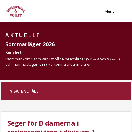
Meny
AKTUELLT
Sommarläger 2026
Kansliet
I sommar kör vi som vanligt både beachläger (v25-28 och V32-33)
och inomhusläger (v33), välkomna att anmäla er!
VISA INNEHÅLL
Seger för B damerna i
seriepremiären i division 1