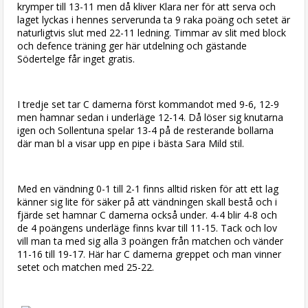
krymper till 13-11 men då kliver Klara ner för att serva och
laget lyckas i hennes serverunda ta 9 raka poäng och setet är
naturligtvis slut med 22-11 ledning. Timmar av slit med block
och defence träning ger här utdelning och gästande
Södertelge får inget gratis.
I tredje set tar C damerna först kommandot med 9-6, 12-9
men hamnar sedan i underläge 12-14. Då löser sig knutarna
igen och Sollentuna spelar 13-4 på de resterande bollarna
där man bl a visar upp en pipe i bästa Sara Mild stil.
Med en vändning 0-1 till 2-1 finns alltid risken för att ett lag
känner sig lite för säker på att vändningen skall bestå och i
fjärde set hamnar C damerna också under. 4-4 blir 4-8 och
de 4 poängens underläge finns kvar till 11-15. Tack och lov
vill man ta med sig alla 3 poängen från matchen och vänder
11-16 till 19-17. Här har C damerna greppet och man vinner
setet och matchen med 25-22.