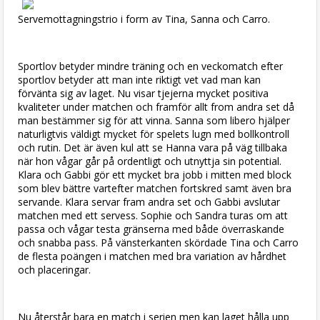
Servemottagningstrio i form av Tina, Sanna och Carro.
Sportlov betyder mindre träning och en veckomatch efter
sportlov betyder att man inte riktigt vet vad man kan
förvänta sig av laget. Nu visar tjejerna mycket positiva
kvaliteter under matchen och framför allt from andra set då
man bestämmer sig för att vinna. Sanna som libero hjälper
naturligtvis väldigt mycket för spelets lugn med bollkontroll
och rutin. Det är även kul att se Hanna vara på väg tillbaka
när hon vågar går på ordentligt och utnyttja sin potential.
Klara och Gabbi gör ett mycket bra jobb i mitten med block
som blev bättre vartefter matchen fortskred samt även bra
servande. Klara servar fram andra set och Gabbi avslutar
matchen med ett servess. Sophie och Sandra turas om att
passa och vågar testa gränserna med både överraskande
och snabba pass. På vänsterkanten skördade Tina och Carro
de flesta poängen i matchen med bra variation av hårdhet
och placeringar.
Nu återstår bara en match i serien men kan laget hålla upp