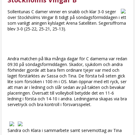
Sollentunas C damer vinner en snabb och klar 3-0 seger
över Stockholms Vingar B tidigt på söndagsförmiddagen i ett
som vanligt aningen kylslaget Arena Satelliten. Segersiffrorna
blev 3-0 (25-22, 25-21, 25-13).
Andra matchen på lika många dagar för C damerna var redan
09:30 på söndagsformiddagen. Skador, sjukdom och andra
förhinder gjorde att bara fem ordinare tjejer var med och
laget förstärktes av Sassa och Tina. De första två seten gick
lite som försöken i 100 m i OS. Man öppnar med ett ryck, ser
att man är i ledning och slår sedan av på takten och bevakar
placeringen. Översatt till volleyboll betydde det en 11-6
ledning i första och 14-10 i andra. Ledningarna skapas via bra
servetryck och bra kontroll i försvarsspelet.
Sandra och Klara i sammarbete samt servemottag av Tina