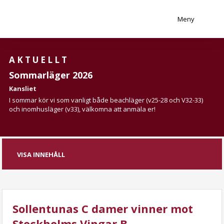
Meny
AKTUELLT
Sommarläger 2026
Kansliet
I sommar kör vi som vanligt både beachläger (v25-28 och V32-33)
och inomhusläger (v33), välkomna att anmäla er!
VISA INNEHÅLL
Sollentunas C damer vinner mot
Stockholms Vingar B