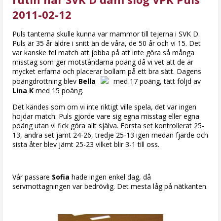
2011-02-12
Puls tanterna skulle kunna var mammor till tejerna i SVK D.
Puls är 35 år äldre i snitt än de våra, de 50 år och vi 15. Det
var kanske fel match att jobba på att inte göra så många
misstag som ger motståndarna poäng då vi vet att de är
mycket erfarna och placerar bollarn på ett bra sätt. Dagens
poängdrottning blev
Bella
med 17 poäng, tätt följd av
Lina K
med 15 poäng.
Det kändes som om vi inte riktigt ville spela, det var ingen
höjdar match. Puls gjorde vare sig egna misstag eller egna
poäng utan vi fick göra allt själva. Första set kontrollerat 25-
13, andra set jämt 24-26, tredje 25-13 igen medan fjärde och
sista åter blev jämt 25-23 vilket blir 3-1 till oss.
Vår passare
Sofia
hade ingen enkel dag, då
servmottagningen var bedrövlig. Det mesta låg på nätkanten.