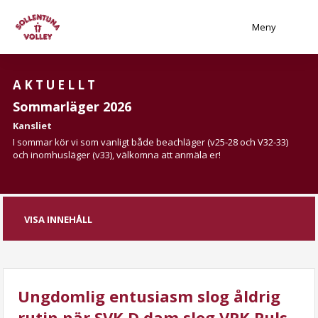
Meny
AKTUELLT
Sommarläger 2026
Kansliet
I sommar kör vi som vanligt både beachläger (v25-28 och V32-33)
och inomhusläger (v33), välkomna att anmäla er!
VISA INNEHÅLL
Ungdomlig entusiasm slog åldrig
rutin när SVK D dam slog VPK Puls