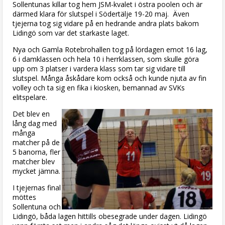
Sollentunas killar tog hem JSM-kvalet i östra poolen och är
därmed klara för slutspel i Södertälje 19-20 maj. Även
tjejerna tog sig vidare på en hedrande andra plats bakom
Lidingö som var det starkaste laget.
Nya och Gamla Rotebrohallen tog på lördagen emot 16 lag,
6 i damklassen och hela 10 i herrklassen, som skulle göra
upp om 3 platser i vardera klass som tar sig vidare till
slutspel. Många åskådare kom också och kunde njuta av fin
volley och ta sig en fika i kiosken, bemannad av SVKs
elitspelare.
Det blev en
lång dag med
många
matcher på de
5 banorna, fler
matcher blev
mycket jämna.
I tjejernas final
möttes
Sollentuna och
Lidingö, båda lagen hittills obesegrade under dagen. Lidingö