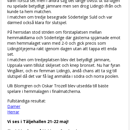
vann första set men i andra såg det länge ovisst ut då lagen
nu spelade betydligt jämnare men sen drog Lidingö ifrån och
kunde ta hem matchen.
I matchen om tredje besegrade Södertelge Suld och var
därmed också klara för slutspel.
På herrsidan stod striden om förstaplatsen mellan
hemmakillarna och Södertelge där gästerna spjärnade emot
men hemmalaget vann med 2-0 och gick precis som
Lidingötjejerna rakt igenom dagen utan att tappa ett enda
set.
I matchen om tredjeplatsen blev det betydligt jämnare,
Uppsala vann tillslut skiljeset och knep bronset. Nu har fyran
Vingåker, och ev femman Lidingö, ändå chans att ta sig till
slutspel då det var få lag anmälda i södra och norra poolen.
Ulli Blomgren och Oskar Trozell blev utsedda till bäste
spelare i hemmalagen i finalmatcherna.
Fullständiga resultat:
Damer
Herrar
Vi ses i Täljehallen 21-22 maj!