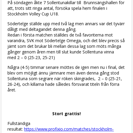
På söndagen åkte 7 Sollentunakillar till Brunnsängshallen för
att, trots sitt ringa antal, försöka spela hem finalen i
Stockholm Volley Cup U18.
Södertelge ställde upp med två lag men annars var det tyvärr
dåligt med deltagandet denna gång.
Redan i första matchen ställdes de två favoriterna mot
varandra, SVK mot Södertelge Omega, och det blev precis så
jämt som det brukar bli mellan dessa lag som möts många
gånger genom åren men till slut kunde Sollentuna vinna
med 2 – 0 (25-23, 25-21)
Några (4-5) timmar senare möttes de igen men nu i final, det
blev om möjligt ännu jämnare men även denna gång stod
Sollentuna som segrare när röken skingrades, 2 – 0 (25-21,
26-24), och killarna hade således försvarat titeln från förra
året.
Stort grattis!
Fullständiga
resultat:
https://www.profixio.com/matches/stockholm-