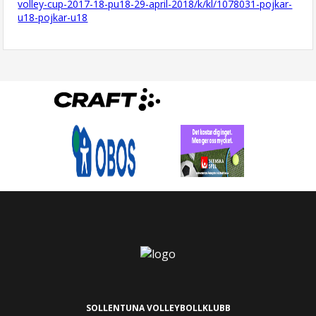
volley-cup-2017-18-pu18-29-april-2018/k/kl/1078031-pojkar-
u18-pojkar-u18
SOLLENTUNA VOLLEYBOLLKLUBB