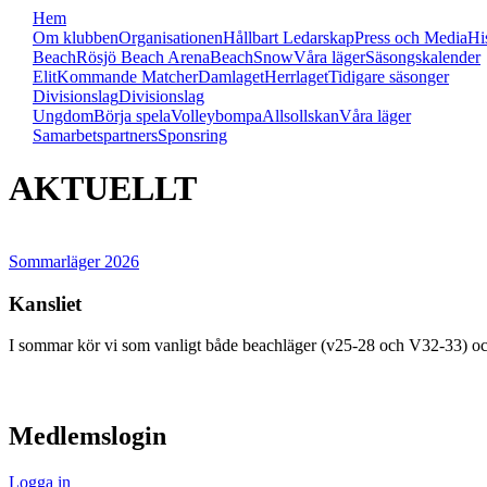
Hem
Om klubben
Organisationen
Hållbart Ledarskap
Press och Media
Hi
Beach
Rösjö Beach Arena
Beach
Snow
Våra läger
Säsongskalender
Elit
Kommande Matcher
Damlaget
Herrlaget
Tidigare säsonger
Divisionslag
Divisionslag
Ungdom
Börja spela
Volleybompa
Allsollskan
Våra läger
Samarbetspartners
Sponsring
AKTUELLT
Sommarläger 2026
Kansliet
I sommar kör vi som vanligt både beachläger (v25-28 och V32-33) oc
visa innehåll
Medlemslogin
Logga in