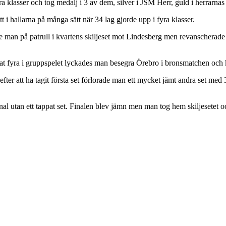
 klasser och tog medalj i 3 av dem, silver i JSM Herr, guld i herrarna
tt i hallarna på många sätt när 34 lag gjorde upp i fyra klasser.
man på patrull i kvartens skiljeset mot Lindesberg men revanscherade s
mnat fyra i gruppspelet lyckades man besegra Örebro i bronsmatchen och 
efter att ha tagit första set förlorade man ett mycket jämt andra set me
final utan ett tappat set. Finalen blev jämn men man tog hem skiljesetet 