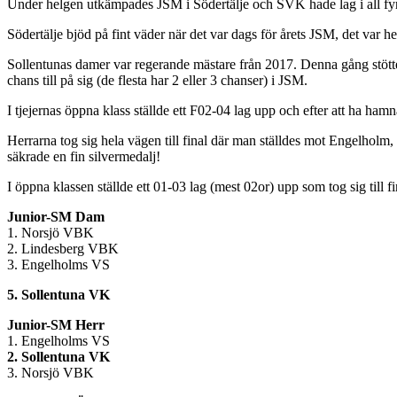
Under helgen utkämpades JSM i Södertälje och SVK hade lag i all fyra
Södertälje bjöd på fint väder när det var dags för årets JSM, det var he
Sollentunas damer var regerande mästare från 2017. Denna gång stötte 
chans till på sig (de flesta har 2 eller 3 chanser) i JSM.
I tjejernas öppna klass ställde ett F02-04 lag upp och efter att ha ha
Herrarna tog sig hela vägen till final där man ställdes mot Engelholm, 
säkrade en fin silvermedalj!
I öppna klassen ställde ett 01-03 lag (mest 02or) upp som tog sig till 
Junior-SM Dam
1. Norsjö VBK
2. Lindesberg VBK
3. Engelholms VS
5. Sollentuna VK
Junior-SM Herr
1. Engelholms VS
2. Sollentuna VK
3. Norsjö VBK