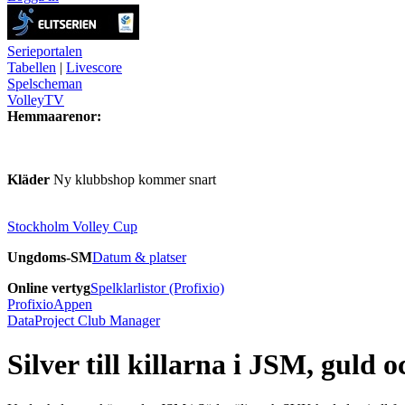
Serieportalen
Tabellen
|
Livescore
Spelscheman
VolleyTV
Hemmaarenor:
Kläder
Ny klubbshop kommer snart
Stockholm Volley Cup
Ungdoms-SM
Datum & platser
Online vertyg
Spelklarlistor (Profixio)
ProfixioAppen
DataProject Club Manager
Silver till killarna i JSM, guld 