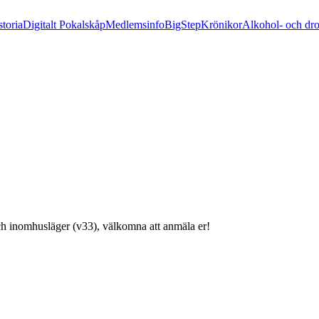
storia
Digitalt Pokalskåp
Medlemsinfo
BigStep
Krönikor
Alkohol- och dr
h inomhusläger (v33), välkomna att anmäla er!