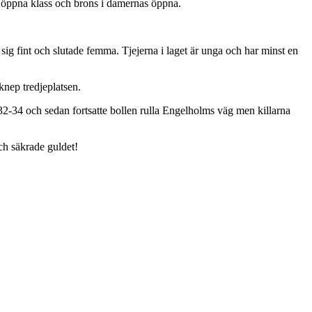
s öppna klass och brons i damernas öppna.
ig fint och slutade femma. Tjejerna i laget är unga och har minst en
knep tredjeplatsen.
d 32-34 och sedan fortsatte bollen rulla Engelholms väg men killarna
och säkrade guldet!