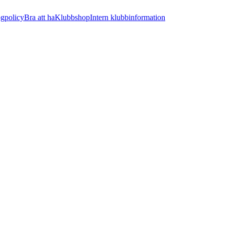
ogpolicy
Bra att ha
Klubbshop
Intern klubbinformation