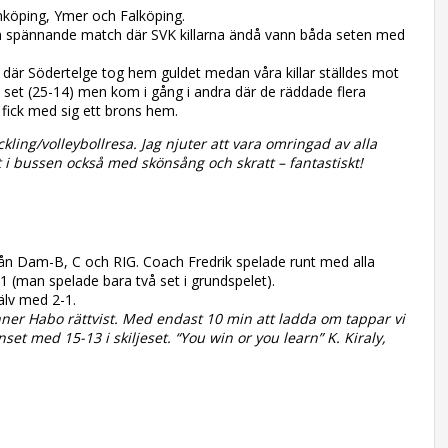
köping, Ymer och Falköping.
 en spännande match där SVK killarna ändå vann båda seten med
 där Södertelge tog hem guldet medan våra killar ställdes mot
 set (25-14) men kom i gång i andra där de räddade flera
fick med sig ett brons hem.
kling/volleybollresa. Jag njuter att vara omringad av alla
i bussen också med skönsång och skratt – fantastiskt!
g från Dam-B, C och RIG. Coach Fredrik spelade runt med alla
1 (man spelade bara två set i grundspelet).
lv med 2-1.
inner Habo rättvist. Med endast 10 min att ladda om tappar vi
set med 15-13 i skiljeset. “You win or you learn” K. Kiraly,