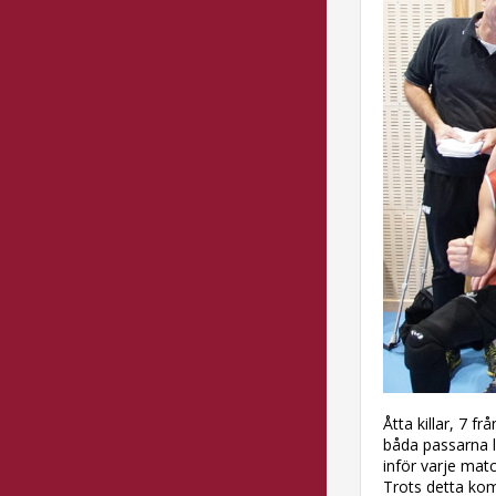
Åtta killar, 7 
båda passarna l
inför varje matc
Trots detta kom