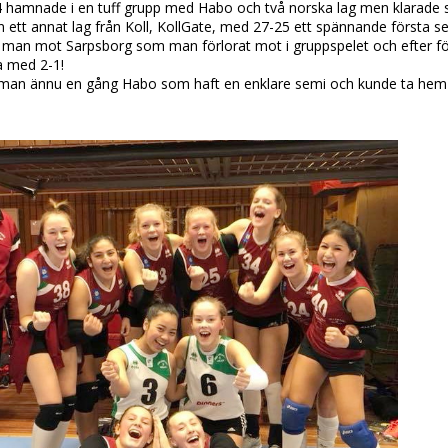
 hamnade i en tuff grupp med Habo och två norska lag men klarade sig 
 ett annat lag från Koll, KollGate, med 27-25 ett spännande första s
s man mot Sarpsborg som man förlorat mot i gruppspelet och efter fö
a med 2-1!
 man ännu en gång Habo som haft en enklare semi och kunde ta hem gu