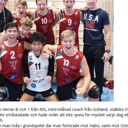
från Herrar-B och 1 från RIG, med inlånad coach från Gotland, ställde
ite småskadade och hade order att inte spela för mycket varje dag vilk
h.
 man tvåa i grundspelet där man förlorade mot Habo, vann mot Oslo