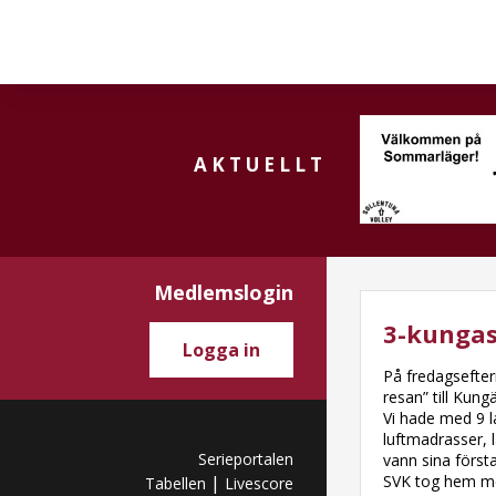
AKTUELLT
Medlemslogin
3-kungas
Logga in
På fredagsefter
resan” till Kun
Vi hade med 9 l
luftmadrasser, 
Serieportalen
vann sina först
|
SVK tog hem med
Tabellen
Livescore