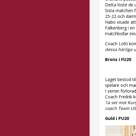
Detta löste de
Sista matchen f
25-22 och därme
Habo visade att
Falkenberg i en
matchbollar inn
Coach Lotti k
dessa härliga 
Brons i FU20
Laget bestod til
spelare och man
I semin förlor
Coach Fredrik 
1a set mot Kung
coach Team U
Guld i PU20