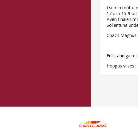
I semin mötte 
17 och 15-9 och 
Även finalen mo
Sollentuna unde
Coach Magnus 
Fullständiga re
Hoppas vi ses i