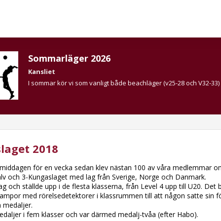
Sommarläger 2026
Kansliet
I sommar kör vi som vanligt både beachläger (v25-28 och V32-33)
laget 2018
middagen för en vecka sedan klev nästan 100 av våra medlemmar ombo
gälv och 3-Kungaslaget med lag från Sverige, Norge och Danmark.
ag och ställde upp i de flesta klasserna, från Level 4 upp till U20. De
lampor med rörelsedetektorer i klassrummen till att någon satte sin f
a medaljer.
aljer i fem klasser och var därmed medalj-tvåa (efter Habo).