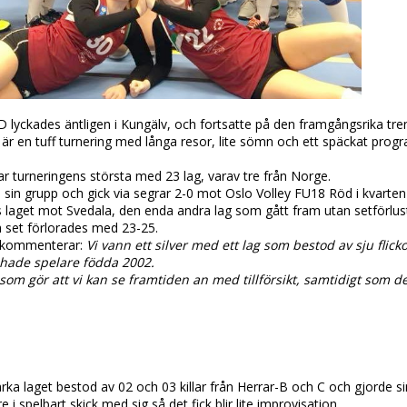
lyckades äntligen i Kungälv, och fortsatte på den framgångsrika tr
är en tuff turnering med långa resor, lite sömn och ett späckat progr
r turneringens största med 23 lag, varav tre från Norge.
sin grupp och gick via segrar 2-0 mot Oslo Volley FU18 Röd i kvarten oc
des laget mot Svedala, den enda andra lag som gått fram utan setförlus
 set förlorades med 23-25.
 kommenterar:
Vi vann ett silver med ett lag som bestod av sju flic
 hade spelare födda 2002.
 som gör att vi kan se framtiden an med tillförsikt, samtidigt som
rka laget bestod av 02 och 03 killar från Herrar-B och C och gjorde si
e i spelbart skick med sig så det fick blir lite improvisation.