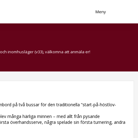
Meny
 och inomhusläger (v33), välkomna att anmäla er!
rd på två bussar för den traditionella ”start-på-höstlov-
t blev många härliga minnen – med allt från pysande
örsta överhandsserve, några spelade sin första turnering, andra