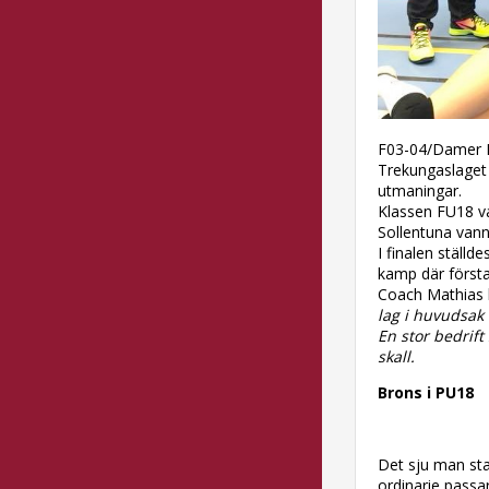
F03-04/Damer D 
Trekungaslaget 
utmaningar.
Klassen FU18 va
Sollentuna vann 
I finalen ställ
kamp där första
Coach Mathias
lag i huvudsak
En stor bedrift
skall.
Brons i PU18
Det sju man sta
ordinarie passar