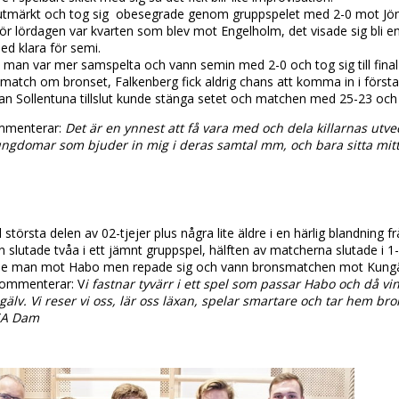
 utmärkt och tog sig obesegrade genom gruppspelet med 2-0 mot Jön
ör lördagen var kvarten som blev mot Engelholm, det visade sig bli
d klara för semi.
 man var mer samspelta och vann semin med 2-0 och tog sig till final
 match om bronset, Falkenberg fick aldrig chans att komma in i första
an Sollentuna tillslut kunde stänga setet och matchen med 25-23 och 
ommenterar:
Det är en ynnest att få vara med och dela killarnas utvec
ungdomar som bjuder in mig i deras samtal mm, och bara sitta mitt 
l största delen av 02-tjejer plus några lite äldre i en härlig blandnin
 slutade tvåa i ett jämnt gruppspel, hälften av matcherna slutade i 1-
ade man mot Habo men repade sig och vann bronsmatchen mot Kungä
kommenterar: V
i fastnar tyvärr i ett spel som passar Habo och då v
älv. Vi reser vi oss, lär oss läxan, spelar smartare och tar hem bron
SA Dam