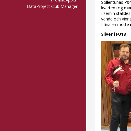
Sollentunas P04
DataProject Club Manager
kvarten tog man
I semin ställde
vända och vinn
I finalen mötte
Silver i FU18