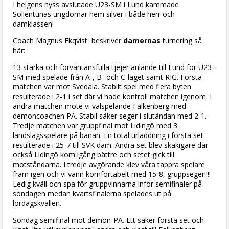
I helgens nyss avslutade U23-SM i Lund kammade
Sollentunas ungdomar hem silver i både herr och
damklassen!
Coach Magnus Ekqvist beskriver
damernas
turnering så
här:
13 starka och förväntansfulla tjejer anlände till Lund för U23-
SM med spelade från A-, B- och C-laget samt RIG. Första
matchen var mot Svedala. Stabilt spel med flera byten
resulterade i 2-1 i set där vi hade kontroll matchen igenom. I
andra matchen möte vi välspelande Falkenberg med
demoncoachen PA. Stabil säker seger i slutändan med 2-1.
Tredje matchen var gruppfinal mot Lidingö med 3
landslagsspelare på banan. En total urladdning i första set
resulterade i 25-7 till SVK dam. Andra set blev skakigare där
också Lidingö kom igång bättre och setet gick till
motståndarna. I tredje avgörande klev våra tappra spelare
fram igen och vi vann komfortabelt med 15-8, gruppseger!!!!
Ledig kväll och spa för gruppvinnarna inför semifinaler på
söndagen medan kvartsfinalerna spelades ut på
lördagskvällen.
Söndag semifinal mot demon-PA. Ett säker första set och