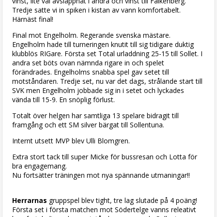
vinst, lite väl avslappnat i andra och vinst till Falkenberg.
Tredje satte vi in spiken i kistan av vann komfortabelt.
Härnäst final!
Final mot Engelholm. Regerande svenska mästare.
Engelholm hade till turneringen knutit till sig tidigare duktig
klubblös RIGare. Första set Total urladdning 25-15 till Sollet. I
andra set böts ovan nämnda rigare in och spelet
förändrades. Engelholms snabba spel gav setet till
motståndaren. Tredje set, nu var det dags, strålande start till
SVK men Engelholm jobbade sig in i setet och lyckades
vända till 15-9. En snöplig förlust.
Totalt över helgen har samtliga 13 spelare bidragit till
framgång och ett SM silver bärgat till Sollentuna.
Internt utsett MVP blev Ulli Blomgren.
Extra stort tack till super Micke för bussresan och Lotta för
bra engagemang.
Nu fortsätter träningen mot nya spännande utmaningar!!
Herrarnas
gruppspel blev tight, tre lag slutade på 4 poäng!
Första set i första matchen mot Södertelge vanns releativt