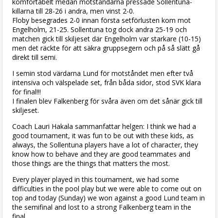
komfortabelt medan motståndarna pressade Sollentuna-
killarna till 28-26 i andra, men vinst 2-0.
Floby besegrades 2-0 innan första setförlusten kom mot
Engelholm, 21-25. Sollentuna tog dock andra 25-19 och
matchen gick till skiljeset där Engelholm var starkare (10-15)
men det räckte för att säkra gruppsegern och på så slätt gå
direkt till semi.
I semin stod värdarna Lund för motståndet men efter två
intensiva och välspelade set, från båda sidor, stod SVK klara
för final!!!
I finalen blev Falkenberg för svåra även om det sånär gick till
skiljeset.
Coach Lauri Hakala sammanfattar helgen: I think we had a
good tournament, it was fun to be out with these kids, as
always, the Sollentuna players have a lot of character, they
know how to behave and they are good teammates and
those things are the things that matters the most.
Every player played in this tournament, we had some
difficulties in the pool play but we were able to come out on
top and today (Sunday) we won against a good Lund team in
the semifinal and lost to a strong Falkenberg team in the
final.