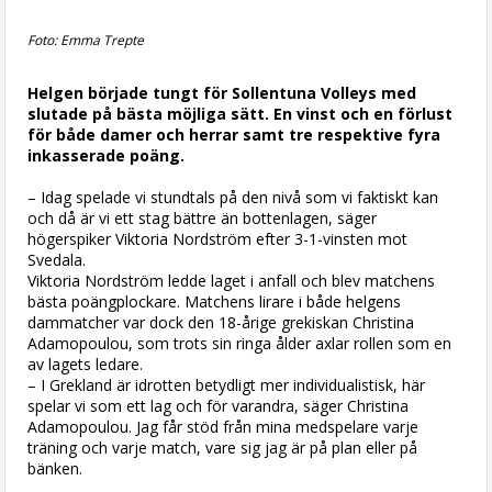
Foto: Emma Trepte
Helgen började tungt för Sollentuna Volleys med
slutade på bästa möjliga sätt. En vinst och en förlust
för både damer och herrar samt tre respektive fyra
inkasserade poäng.
– Idag spelade vi stundtals på den nivå som vi faktiskt kan
och då är vi ett stag bättre än bottenlagen, säger
högerspiker Viktoria Nordström efter 3-1-vinsten mot
Svedala.
Viktoria Nordström ledde laget i anfall och blev matchens
bästa poängplockare. Matchens lirare i både helgens
dammatcher var dock den 18-årige grekiskan Christina
Adamopoulou, som trots sin ringa ålder axlar rollen som en
av lagets ledare.
– I Grekland är idrotten betydligt mer individualistisk, här
spelar vi som ett lag och för varandra, säger Christina
Adamopoulou. Jag får stöd från mina medspelare varje
träning och varje match, vare sig jag är på plan eller på
bänken.