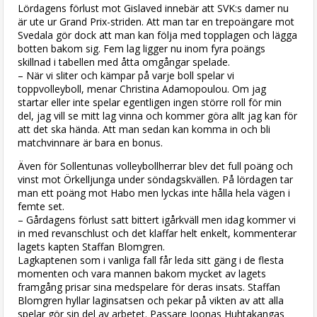
Lördagens förlust mot Gislaved innebär att SVK:s damer nu
är ute ur Grand Prix-striden. Att man tar en trepoängare mot
Svedala gör dock att man kan följa med topplagen och lägga
botten bakom sig. Fem lag ligger nu inom fyra poängs
skillnad i tabellen med åtta omgångar spelade.
– När vi sliter och kämpar på varje boll spelar vi
toppvolleyboll, menar Christina Adamopoulou. Om jag
startar eller inte spelar egentligen ingen större roll för min
del, jag vill se mitt lag vinna och kommer göra allt jag kan för
att det ska hända. Att man sedan kan komma in och bli
matchvinnare är bara en bonus.
Även för Sollentunas volleybollherrar blev det full poäng och
vinst mot Örkelljunga under söndagskvällen. På lördagen tar
man ett poäng mot Habo men lyckas inte hålla hela vägen i
femte set.
– Gårdagens förlust satt bittert igårkväll men idag kommer vi
in med revanschlust och det klaffar helt enkelt, kommenterar
lagets kapten Staffan Blomgren.
Lagkaptenen som i vanliga fall får leda sitt gäng i de flesta
momenten och vara mannen bakom mycket av lagets
framgång prisar sina medspelare för deras insats. Staffan
Blomgren hyllar laginsatsen och pekar på vikten av att alla
spelar gör sin del av arbetet. Passare Joonas Huhtakangas