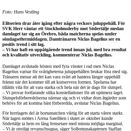
Foto: Hans Vestling
Elitserien drar åter igång efter några veckors juluppehåll. För
SVK Herr väntar ett Stockholmsderby mot Södertälje medan
damlaget tar sig an Örebro, båda matcherna spelas under
söndagseftermiddagen. Damtränaren Niclas Bagelius ser en
positiv trend i sitt lag.
– Vi har haft en uppåtgående trend innan jul, med bra resultat
och kvalitativ utveckling, kommenterar Niclas Bagelius.
Damlaget avslutade hösten med fyra vinster i rad men Niclas
Bagelius varnar för svårigheterna juluppehållen brukar föra med sig.
Tränaren menar att det kan vara svårt att hantera längre uppehåll
främst när det kommer till att konservera formen. Spelarna har
tillåtits vila för att vara starka och hela när det är dags för slutspel.
– Vi provar fortfarande olika konstellationer för att optimera laget.
Slutspelsförberedelserna närmar sig och vi vidtar dom åtgärder som
behövs för att komma bäst förberedda, avslutar Niclas Bagelius.
För herrlagets del är bortamatchen viktig för att starta våren starkt.
När lagen möttes i Arena Satelliten i slutet av oktober kunde
Södertälje ta hem en lång femsetare med minsta möjliga marginal.
– Vi är otroligt revanschsugna, säger Sollentunakaptenen Staffan