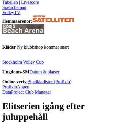
Tabellen
|
Livescore
Spelscheman
VolleyTV
Hemmaarenor:
Kläder
Ny klubbshop kommer snart
Stockholm Volley Cup
Ungdoms-SM
Datum & platser
Online vertyg
Spelklarlistor (Profixio)
ProfixioAppen
DataProject Club Manager
Elitserien igång efter
juluppehåll