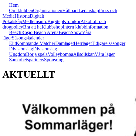
Hem
Om klubben
Organisationen
Hållbart Ledarskap
Press och
Media
Historia
Digitalt
Pokalskåp
Medlemsinfo
BigStep
Krönikor
Alkohol- och
drogpolicy
Bra att ha
Klubbshop
Intern klubbinformation
Beach
Rösjö Beach Arena
Beach
Snow
Våra
läger
Säsongskalender
Elit
Kommande Matcher
Damlaget
Herrlaget
Tidigare säsonger
Divisionslag
Divisionslag
Ungdom
Börja spela
Volleybompa
Allsollskan
Våra läger
Samarbetspartners
Sponsring
AKTUELLT