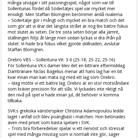
många utvägar i sitt passningsspel, något som var till
Sollentunas fördel då Södertäljes spel var mycket mer
ensidigt. Men Staffan Blomgren berömmer ändå rivalerna.
– Södertälje gör i mångt och mycket en bra match och det
som gör att vi drar det längsta strået är nog lite bättre fokus
mot slutet av seten. De tre sista seten börjar alla jämnt,
ställningen följs åt länge men sedan lyckas vi dra ifrån på
slutet. Vi hade bra fokus vilket gjorde skillnaden, avslutar
Staffan Blomgren.
Örebro VBS – Sollentuna VK: 3-0 (25-18, 25-22, 25-16)
För Sollentuna VK:s damer blev det en bittrare eftermiddag.
Damtränare Niclas Bagelius menar att hans lag har en bit
kvar innan man kan mäta sig med ett lag som Örebro.
– Idag mötte vi ett bättre lag. Örebro är en stor motståndare
som kräver precision för att slås. Vi lyckades inte riktigt nå
den nivå på spel vi hade innan jul, dit behöver vi komma
tillbaka.
SVK:s grekiska vänsterspiker Christina Adamopoulou ledde
laget i anfall och blev poängbäst i matchen. Hon belönades
även med priset som bästa spelare i SVK.
– Trots bra förberedelser spelar vi ett nervöst och stressat
spel med många misstag som vi normalt inte gör, säger