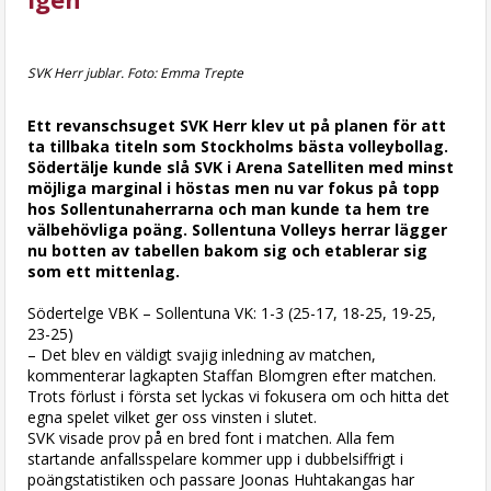
SVK Herr jublar. Foto: Emma Trepte
Ett revanschsuget SVK Herr klev ut på planen för att
ta tillbaka titeln som Stockholms bästa volleybollag.
Södertälje kunde slå SVK i Arena Satelliten med minst
möjliga marginal i höstas men nu var fokus på topp
hos Sollentunaherrarna och man kunde ta hem tre
välbehövliga poäng. Sollentuna Volleys herrar lägger
nu botten av tabellen bakom sig och etablerar sig
som ett mittenlag.
Södertelge VBK – Sollentuna VK: 1-3 (25-17, 18-25, 19-25,
23-25)
– Det blev en väldigt svajig inledning av matchen,
kommenterar lagkapten Staffan Blomgren efter matchen.
Trots förlust i första set lyckas vi fokusera om och hitta det
egna spelet vilket ger oss vinsten i slutet.
SVK visade prov på en bred font i matchen. Alla fem
startande anfallsspelare kommer upp i dubbelsiffrigt i
poängstatistiken och passare Joonas Huhtakangas har