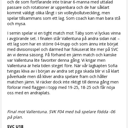
och de som fortfarande inte tränar 6-manna med uttalad
passare och rotationer är uppenbara och de har såklart
kommit väldigt olika långt i sin volleybollutveckling, men
spelar tillsammans som ett lag. Som coach kan man bara stå
och mysa.
I semin spelar vi en tight match mot Täby som vi lyckas vinna
i avgörande set. I finalen står Vallentuna på andra sidan nät –
ett lag som har en större 04-trupp och som ännu inte börjat
med divisionsspel och därmed har fokuserat lite mer på SVC
än vi denna säsong. På förhand en jämn match och kanske
var Vallentuna lite favoriter denna gång. Vi krigar men
Vallentuna är hela tiden steget före. När vår lagkapten Sofia
tvingas kliva av i början av andra set pga skada blir vi så klart
påverkade men då kliver andra spelare fram och håller
matchen jämn. Vi räcker dock inte riktigt till denna gång men
förlorar med flaggen i topp med 19-25, 18-25 och får nöja
oss med en andraplats.
Final mot Vallentuna. SVK F04 med två spelare födda -06
på plan.
SVC U18