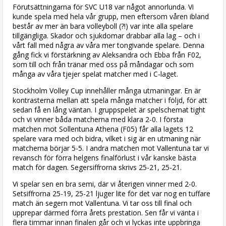
Förutsättningarna för SVC U18 var något annorlunda. Vi
kunde spela med hela vår grupp, men eftersom våren ibland
består av mer än bara volleyboll (?!) var inte alla spelare
tillgängliga. Skador och sjukdomar drabbar alla lag – och i
vårt fall med några av våra mer tongivande spelare. Denna
gång fick vi förstärkning av Aleksandra och Ebba från F02,
som till och från tränar med oss på måndagar och som
många av våra tjejer spelat matcher med i C-laget.
Stockholm Volley Cup innehåller många utmaningar. En är
kontrasterna mellan att spela många matcher i följd, för att
sedan få en lång väntan. I gruppspelet är spelschemat tight
och vi vinner båda matcherna med klara 2-0. I första
matchen mot Sollentuna Athena (F05) får alla lagets 12
spelare vara med och bidra, vilket i sig är en utmaning när
matcherna börjar 5-5. I andra matchen mot Vallentuna tar vi
revansch för förra helgens finalförlust i vår kanske bästa
match för dagen. Segersiffrorna skrivs 25-21, 25-21.
Vi spelar sen en bra semi, där vi återigen vinner med 2-0.
Setsiffrorna 25-19, 25-21 ljuger lite för det var nog en tuffare
match än segern mot Vallentuna. Vi tar oss till final och
upprepar därmed förra årets prestation. Sen får vi vänta i
flera timmar innan finalen går och vi lyckas inte uppbringa