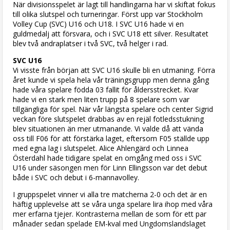
När divisionsspelet är lagt till handlingarna har vi skiftat fokus
till olika slutspel och turneringar. Först upp var Stockholm
Volley Cup (SVC) U16 och U18. I SVC U16 hade vi en
guldmedalj att försvara, och i SVC U18 ett silver. Resultatet
blev två andraplatser i två SVC, två helger i rad.
SVC U16
Vi visste från början att SVC U16 skulle bli en utmaning. Förra
året kunde vi spela hela vår träningsgrupp men denna gång
hade våra spelare födda 03 fallit för åldersstrecket. Kvar
hade vi en stark men liten trupp på 8 spelare som var
tillgängliga för spel. När vår längsta spelare och center Sigrid
veckan före slutspelet drabbas av en rejäl fotledsstukning
blev situationen än mer utmanande. Vi valde då att vända
oss till F06 för att förstärka laget, eftersom F05 ställde upp
med egna lag i slutspelet. Alice Ahlengärd och Linnea
Österdahl hade tidigare spelat en omgång med oss i SVC
U16 under säsongen men för Linn Ellingsson var det debut
både i SVC och debut i 6-mannavolley.
I gruppspelet vinner vi alla tre matcherna 2-0 och det är en
häftig upplevelse att se våra unga spelare lira ihop med våra
mer erfarna tjejer. Kontrasterna mellan de som för ett par
månader sedan spelade EM-kval med Ungdomslandslaget