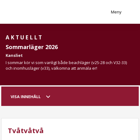
Meny
AKTUELLT
Sommarläger 2026
Kansliet
I sommar kör vi som vanligt både beachläger (v25-28 och V32-33)
och inomhusläger (v33), välkomna att anmäla er!
VISA INNEHÅLL
Tvåtvåtvå