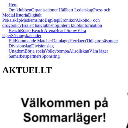
Hem
Om klubben
Organisationen
Hållbart Ledarskap
Press och
Media
Historia
Digitalt
Pokalskåp
Medlemsinfo
BigStep
Krönikor
Alkohol- och
drogpolicy
Bra att ha
Klubbshop
Intern klubbinformation
Beach
Rösjö Beach Arena
Beach
Snow
Våra
läger
Säsongskalender
Elit
Kommande Matcher
Damlaget
Herrlaget
Tidigare säsonger
Divisionslag
Divisionslag
Ungdom
Börja spela
Volleybompa
Allsollskan
Våra läger
Samarbetspartners
Sponsring
AKTUELLT