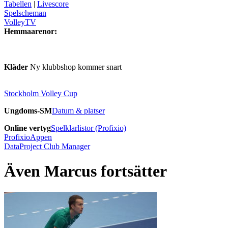
Tabellen
|
Livescore
Spelscheman
VolleyTV
Hemmaarenor:
Kläder
Ny klubbshop kommer snart
Stockholm Volley Cup
Ungdoms-SM
Datum & platser
Online vertyg
Spelklarlistor (Profixio)
ProfixioAppen
DataProject Club Manager
Även Marcus fortsätter