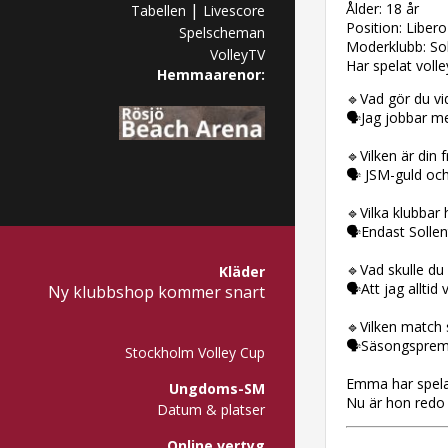
|
Ålder: 18 år
Tabellen
Livescore
Position: Libero
Spelscheman
Moderklubb: So
VolleyTV
Har spelat volley
Hemmaarenor:
🔹Vad gör du v
🗣Jag jobbar me
🔹Vilken är din 
🗣 JSM-guld och 
🔹Vilka klubbar h
🗣Endast Sollen
🔹Vad skulle du 
Kläder
🗣Att jag alltid 
Ny klubbshop kommer snart
🔹Vilken match s
🗣Säsongspremi
Stockholm Volley Cup
Emma har spelat
Ungdoms-SM
Nu är hon redo f
Datum & platser
Online vertyg