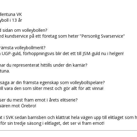
llentuna VK
boll i 13 år
id sidan om volleybollen?
d kundservice på ett företag som heter ”Personlig Svarservice”
främsta volleybollmerit?
UGP-guld, förhoppningsvis blir det ett till JSM-guld nu i helgen!
ar du representerat hittills under din karriär?
tuna.
säga är din främsta egenskap som volleybollspelare?
vill vara den som sliter mest och gör allt för att vinna!
er du mest fram emot i årets elitserie?
ären mot Örebro!
 i SVK sedan barnsben och klättrat hela vägen upp till elitlaget so
ör sin tredje säsong i elitlaget, det ser vi fram emot!