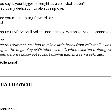
u say is your biggest strenght as a volleyball player?
hat it’s my dedication to always improve.
re you most looking forward to?
s!
nnu ett nyförvärv till Sollentunas damlag. Weronika Wrzos-Kaminska ansl
ar:
ee this summer, so I had to take a little break from volleyball. I was
ng) in the beginning of October, so that’s when I started training w
hile, before I finally got to start playing games a few weeks ago.
Sollentuna!
lla Lundvall
llentuna VK