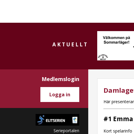
AKTUELLT
Medlemslogin
Damlaget
Logga in
Här presenterar
#1 Emma 
Serieportalen
Kort spelarinfo