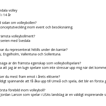
dala volley
 i 14 år
id sidan om volleybollen?
konceptutveckling inom event och besöksnäring.
främsta volleybollmerit?
litserien med Svedala
ar du representerat hittills under din karriär?
y, Engelholm, Vallentuna och Sollentuna.
säga är din främsta egenskap som volleybollspelare?
ga att jag är en lugn spelare som inte stressar upp mig när det kommer
er du mest fram emot i årets elitserie?
ldigt spännande att få åka upp till Umeå och spela, det blir en första g
̈rsta förebild inom volleyboll?
 Jordan Larson som spelar i USAs landslag är en väldigt inspirerande sp