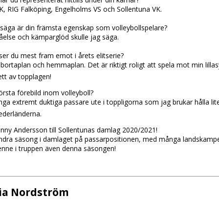
VK, RIG Falköping, Engelholms VS och Sollentuna VK.
säga är din främsta egenskap som volleybollspelare?
åelse och kämparglöd skulle jag säga.
er du mest fram emot i årets elitserie?
 bortaplan och hemmaplan. Det är riktigt roligt att spela mot min lill
 ett av topplagen!
̈rsta förebild inom volleyboll?
ga extremt duktiga passare ute i toppligorna som jag brukar hålla lit
ederländerna.
anny Andersson till Sollentunas damlag 2020/2021!
andra säsong i damlaget på passarpositionen, med många landskamper o
 henne i truppen även denna säsongen!
ia Nordström