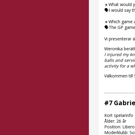
🔹What would yo
🗣I would say t
🔹Which game a
🗣The GP game
Vi presenterar ä
Weronika berätt
I injured my kn
balls and servi
activity for a w
Välkommen till 
#7 Gabrie
Kort spelarinfo
Ålder: 26 år
Position: Libero
Moderklubb: So