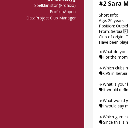
#2 Sara 
Spelklarlistor (Profixio)
ProfixioAppen
Short info:
DataProject Club Manager
Age: 20 years
Position: Outsid
From: Serbia 🇷
Club of origin: 
Have been playin
🔹What do you d
🗣For the momen
🔹Which clubs h
🗣CVS in Serbia
🔹What is your 
🗣It would defin
🔹What would yo
🗣I would say m
🔹Which game a
🗣Since this is 