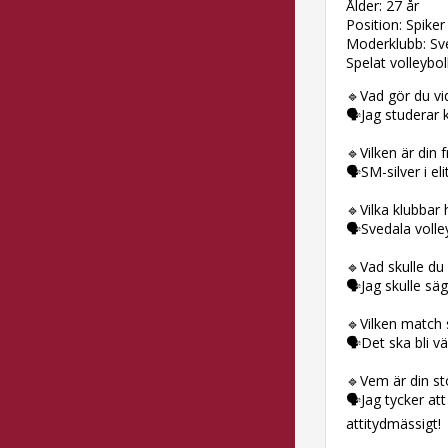
Ålder: 27 år
Position: Spiker
Moderklubb: Sve
Spelat volleyboll
🔹Vad gör du v
🗣Jag studerar 
🔹Vilken är din 
🗣SM-silver i e
🔹Vilka klubbar h
🗣Svedala volle
🔹Vad skulle du 
🗣Jag skulle sä
🔹Vilken match s
🗣Det ska bli vä
🔹Vem är din sto
🗣Jag tycker att
attitydmässigt!