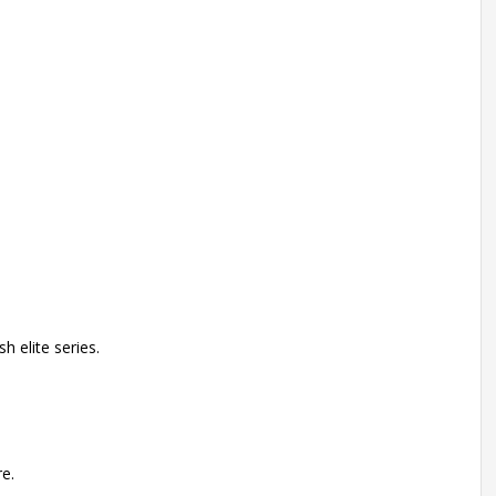
h elite series.
re.