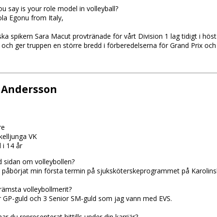
 say is your role model in volleyball?
ola Egonu from Italy,
ka spikern Sara Macut provtränade för vårt Division 1 lag tidigt i hö
get och ger truppen en större bredd i förberedelserna för Grand Prix o
 Andersson
re
kelljunga VK
 i 14 år
id sidan om volleybollen?
 påbörjat min första termin på sjuksköterskeprogrammet på Karolinsk
främsta volleybollmerit?
r GP-guld och 3 Senior SM-guld som jag vann med EVS.
ar du representerat hittills under din karriär?