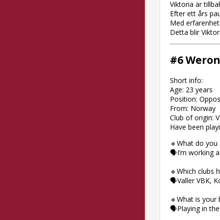
Viktoria är till
Efter ett års p
Med erfarenhet f
Detta blir Vikto
#6 Weron
Short info:
Age: 23 years
Position: Oppos
From: Norway
Club of origin:
Have been playi
🔹What do you d
🗣I’m working as
🔹Which clubs h
🗣Valler VBK, Ko
🔹What is your 
🗣Playing in the