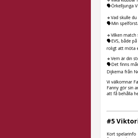
🗣Örkelljunga 
🔹Vad skulle du 
🗣Min spelförst
🔹Vilken match s
🗣EVS, både på
roligt att möta
🔹Vem är din sto
🗣Det finns mån
Dijkema från N
Vi välkomnar F
Fanny gör sin 
att få behålla
#5 Viktor
Kort spelarinfo