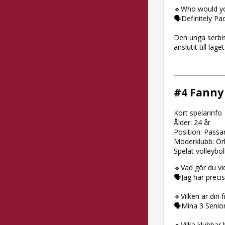
🔹Who would you
🗣Definitely Pa
Den unga serbis
anslutit till la
#4 Fanny
Kort spelarinfo
Ålder: 24 år
Position: Passa
Moderklubb: Ör
Spelat volleyboll
🔹Vad gör du v
🗣Jag har precis
🔹Vilken är din 
🗣Mina 3 Senio
🔹Vilka klubbar h