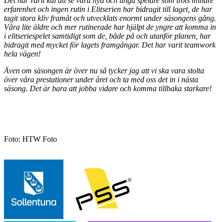
Det har varit kul att se våra nya och unga spelare som trots mindre
erfarenhet och ingen rutin i Elitserien har bidragit till laget, de har
tagit stora kliv framåt och utvecklats enormt under säsongens gång.
Våra lite äldre och mer rutinerade har hjälpt de yngre att komma in
i elitseriespelet samtidigt som de, både på och utanför planen, har
bidragit med mycket för lagets framgångar. Det har varit teamwork
hela vägen!
Även om säsongen är över nu så tycker jag att vi ska vara stolta
över våra prestationer under året och ta med oss det in i nästa
säsong. Det är bara att jobba vidare och komma tillbaka starkare!
Foto: HTW Foto