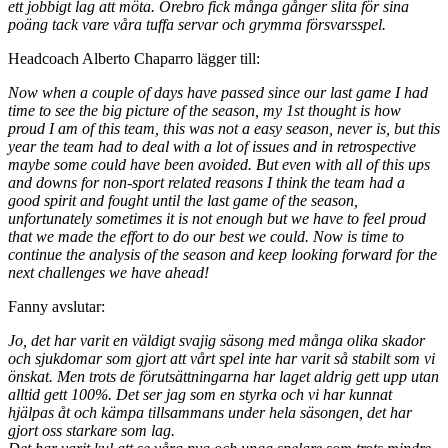
ett jobbigt lag att möta. Örebro fick många gånger slita för sina
poäng tack vare våra tuffa servar och grymma försvarsspel.
Headcoach Alberto Chaparro lägger till:
Now when a couple of days have passed since our last game I had
time to see the big picture of the season, my 1st thought is how
proud I am of this team, this was not a easy season, never is, but this
year the team had to deal with a lot of issues and in retrospective
maybe some could have been avoided. But even with all of this ups
and downs for non-sport related reasons I think the team had a
good spirit and fought until the last game of the season,
unfortunately sometimes it is not enough but we have to feel proud
that we made the effort to do our best we could. Now is time to
continue the analysis of the season and keep looking forward for the
next challenges we have ahead!
Fanny avslutar:
Jo, det har varit en väldigt svajig säsong med många olika skador
och sjukdomar som gjort att vårt spel inte har varit så stabilt som vi
önskat. Men trots de förutsättningarna har laget aldrig gett upp utan
alltid gett 100%. Det ser jag som en styrka och vi har kunnat
hjälpas åt och kämpa tillsammans under hela säsongen, det har
gjort oss starkare som lag.