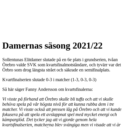
Damernas säsong 2021/22
Sollentunas Elitdamer slutade på en 6e plats i grundserien, tvåan
Örebro valde SVK som kvartsfinalmotståndare, och tyvärr var det
Örbro som drog längsta strået och säkrade en semifinalplats.
Kvartfinalserien slutade 0-3 i matcher (1-3, 0-3, 0-3)
Så här säger Fanny Andersson om kvartsfinalerna:
Vi visste på förhand att Örebro skulle bli tuffa och att vi skulle
behöva spela på vår högsta nivå för att kunna rubba dem i tre
matcher. Vi visste också att pressen låg på Örebro och att vi kunde
fokusera på att spela ett avslappnat spel med mycket energi och
kämparglöd. Det tycker jag att vi gjorde genom hela
kvartsfinalserien, matcherna blev svängiga men vi visade att vi är