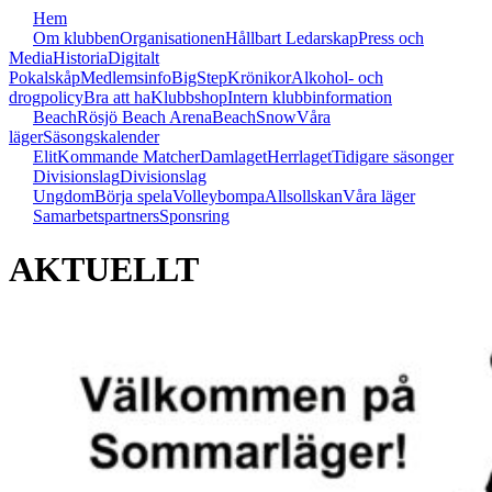
Hem
Om klubben
Organisationen
Hållbart Ledarskap
Press och
Media
Historia
Digitalt
Pokalskåp
Medlemsinfo
BigStep
Krönikor
Alkohol- och
drogpolicy
Bra att ha
Klubbshop
Intern klubbinformation
Beach
Rösjö Beach Arena
Beach
Snow
Våra
läger
Säsongskalender
Elit
Kommande Matcher
Damlaget
Herrlaget
Tidigare säsonger
Divisionslag
Divisionslag
Ungdom
Börja spela
Volleybompa
Allsollskan
Våra läger
Samarbetspartners
Sponsring
AKTUELLT