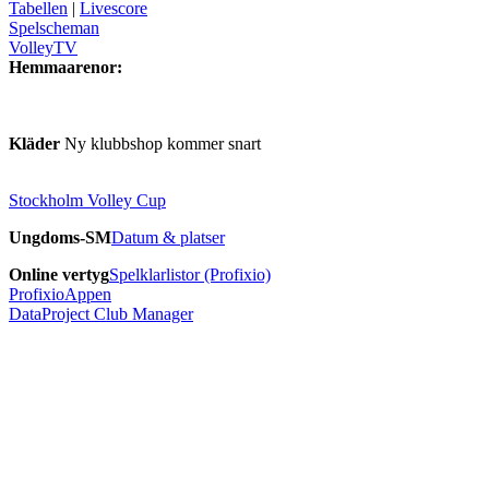
Tabellen
|
Livescore
Spelscheman
VolleyTV
Hemmaarenor:
Kläder
Ny klubbshop kommer snart
Stockholm Volley Cup
Ungdoms-SM
Datum & platser
Online vertyg
Spelklarlistor (Profixio)
ProfixioAppen
DataProject Club Manager