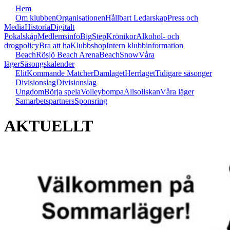
Hem
Om klubben
Organisationen
Hållbart Ledarskap
Press och
Media
Historia
Digitalt
Pokalskåp
Medlemsinfo
BigStep
Krönikor
Alkohol- och
drogpolicy
Bra att ha
Klubbshop
Intern klubbinformation
Beach
Rösjö Beach Arena
Beach
Snow
Våra
läger
Säsongskalender
Elit
Kommande Matcher
Damlaget
Herrlaget
Tidigare säsonger
Divisionslag
Divisionslag
Ungdom
Börja spela
Volleybompa
Allsollskan
Våra läger
Samarbetspartners
Sponsring
AKTUELLT