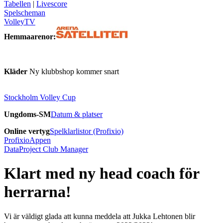
Tabellen
|
Livescore
Spelscheman
VolleyTV
Hemmaarenor:
Kläder
Ny klubbshop kommer snart
Stockholm Volley Cup
Ungdoms-SM
Datum & platser
Online vertyg
Spelklarlistor (Profixio)
ProfixioAppen
DataProject Club Manager
Klart med ny head coach för
herrarna!
Vi är väldigt glada att kunna meddela att Jukka Lehtonen blir