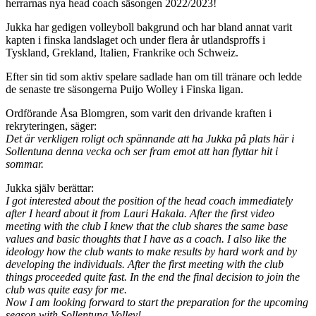
herrarnas nya head coach säsongen 2022/2023!
Jukka har gedigen volleyboll bakgrund och har bland annat varit
kapten i finska landslaget och under flera år utlandsproffs i
Tyskland, Grekland, Italien, Frankrike och Schweiz.
Efter sin tid som aktiv spelare sadlade han om till tränare och ledde
de senaste tre säsongerna Puijo Wolley i Finska ligan.
Ordförande Åsa Blomgren, som varit den drivande kraften i
rekryteringen, säger:
Det är verkligen roligt och spännande att ha Jukka på plats här i
Sollentuna denna vecka och ser fram emot att han flyttar hit i
sommar.
Jukka själv berättar:
I got interested about the position of the head coach immediately
after I heard about it from Lauri Hakala. After the first video
meeting with the club I knew that the club shares the same base
values and basic thoughts that I have as a coach. I also like the
ideology how the club wants to make results by hard work and by
developing the individuals. After the first meeting with the club
things proceeded quite fast. In the end the final decision to join the
club was quite easy for me.
Now I am looking forward to start the preparation for the upcoming
season with Sollentuna Volley!