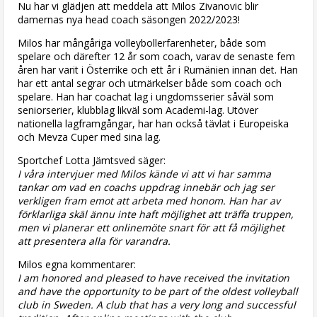
Nu har vi glädjen att meddela att Milos Zivanovic blir
damernas nya head coach säsongen 2022/2023!
Milos har mångåriga volleybollerfarenheter, både som
spelare och därefter 12 år som coach, varav de senaste fem
åren har varit i Österrike och ett år i Rumänien innan det. Han
har ett antal segrar och utmärkelser både som coach och
spelare. Han har coachat lag i ungdomsserier såväl som
seniorserier, klubblag likväl som Academi-lag. Utöver
nationella lagframgångar, har han också tävlat i Europeiska
och Mevza Cuper med sina lag.
Sportchef Lotta Jämtsved säger:
I våra intervjuer med Milos kände vi att vi har samma
tankar om vad en coachs uppdrag innebär och jag ser
verkligen fram emot att arbeta med honom. Han har av
förklarliga skäl ännu inte haft möjlighet att träffa truppen,
men vi planerar ett onlinemöte snart för att få möjlighet
att presentera alla för varandra.
Milos egna kommentarer:
I am honored and pleased to have received the invitation
and have the opportunity to be part of the oldest volleyball
club in Sweden. A club that has a very long and successful