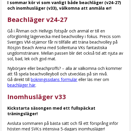
I sommar kör vi som vanligt både beachläger (v24-27)
och inomhusläger (v33), välkomna att anmäla er!
Beachläger v24-27
Gå i Åhman och Hellvigs fotspår och anmäl er till en
oförglömlig lägervecka med beachvolley i fokus. Precis som
Sveriges VM-stjärnor får ni tillfälle att träna beachvolley på
Rösjön Beach Arena med Sollentuna VKs fantastiska
ungdomstränare. Mellan passen blir det också tid att njuta av
sol, bad, lek och god mat.
Nybörjare eller beachproffs? – alla är välkomna och kommer
att få spela beachvolleyboll och utvecklas på sin nivå.
Gå direkt till
bokningssidans formulär
eller läs mer om
beachläger här
.
Inomhusläger v33
Kickstarta säsongen med ett fullspäckat
träningsläger!
Avsluta sommaren på bästa sätt och få ett försprång inför
hösten med SVK:s intensiva 5-dagars inomhusläger!