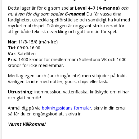
Detta läger är för dig som spelar
Level 4–7 (4-manna)
och
nu även för dig som spelar
6-manna
!
Du får vässa dina
färdigheter, utveckla spelförståelse och samtidigt ha kul med
mycket matchspel. Träningen är noggrant strukturerad för
att ge både teknisk utveckling och gott om tid för spel.
När
: 11/8-15/8 (mån-fre)
Tid
: 09:00-16:00
Var
: Satelliten
Pris
: 1400 kronor för medlemmar i Sollentuna VK och 1600
kronor för icke medlemmar.
Medtag egen lunch (lunch ingår inte) men vi bjuder på frukt.
Vänligen ta inte med nötter, godis, chips eller läsk.
Utrustning
: inomhusskor, vattenflaska, knäskydd om ni har
och glatt humör!
Anmäl dig på via
bokningssidans formulär
, skriv in din email
så får du en engångskod att skriva in.
Varmt Välkomna!