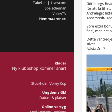
|
Tabellen
Livescore
Göteborgs Beach
Spelscheman
för att få till 
Andralaget hitt
VolleyTV
Annerstedt/ App
Hemmaarenor:
Som extra bonus
final, men det b
Detta var tredje
silver.
Nästa år…?
Kläder
Ny klubbshop kommer snart
Stockholm Volley Cup
Ungdoms-SM
Datum & platser
Online vertyg
Spelklarlistor (Profixio)