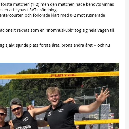
n i första matchen (1-2) men den matchen hade behövts vinnas
ansen att synas i SVTs sändning.
 centercourten och förlorade klart med 0-2 mot rutinerade
adionellt räknas som en “inomhuskubb” tog sig hela vägen till
ig själv: sjunde plats första året, brons andra året – och nu