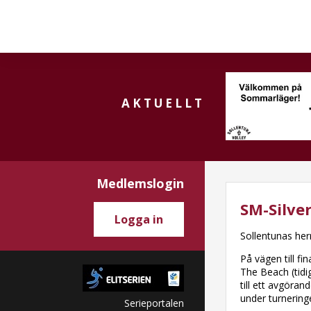
AKTUELLT
Medlemslogin
SM-Silver
Logga in
Sollentunas her
På vägen till f
The Beach (tidi
till ett avgöra
under turnering
Serieportalen