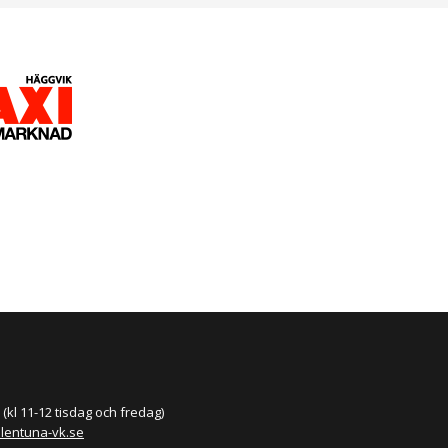
(kl 11-12 tisdag och fredag)
llentuna-vk.se