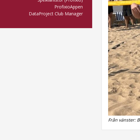
ProfixioAppen
DataProject Club Manager
Från vänster: B