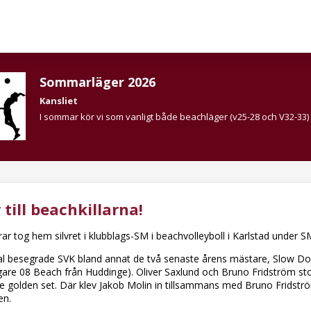
Sommarläger 2026
Kansliet
I sommar kör vi som vanligt både beachläger (v25-28 och V32-33)
 till beachkillarna!
rar tog hem silvret i klubblags-SM i beachvolleyboll i Karlstad under
inal besegrade SVK bland annat de två senaste årens mästare, Slow 
gare 08 Beach från Huddinge). Oliver Saxlund och Bruno Fridström sto
nde golden set. Där klev Jakob Molin in tillsammans med Bruno Fridstr
en.