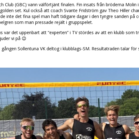
 Club (GBC) vann välförtjänt finalen. Fin insats från bröderna Moli
ett golden set. Kul också att coach Svante Fridström gav Theo Hiller ch
ade inte det fina spel man haft tidigare dagar i den tyngre sanden på
elgren som man pressade rejält i gruppspelet.
 var det uppenbart att “experten” i TV stördes av att en klubb som tr
juder vi på 😉
 gången Sollentuna VK deltog i klubblags-SM. Resultatraden talar för s