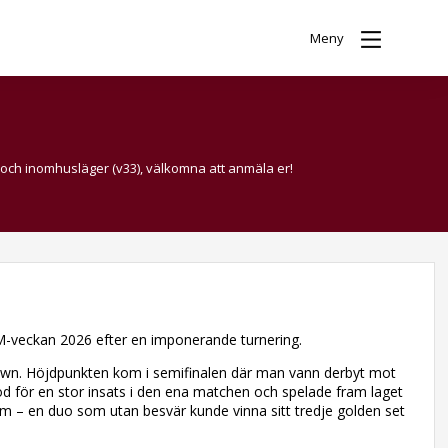
Meny
 och inomhusläger (v33), välkomna att anmäla er!
 SM-veckan 2026 efter en imponerande turnering.
Down. Höjdpunkten kom i semifinalen där man vann derbyt mot
d för en stor insats i den ena matchen och spelade fram laget
öm – en duo som utan besvär kunde vinna sitt tredje golden set