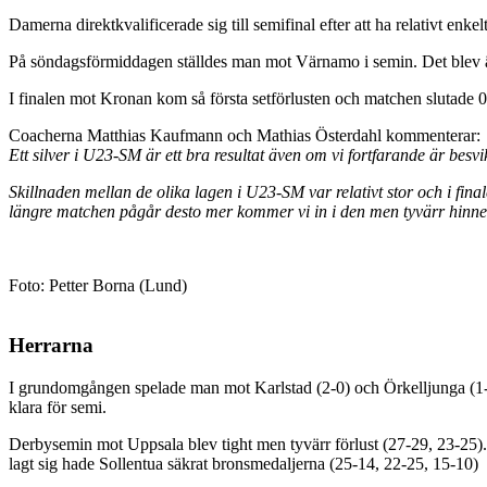
Damerna direktkvalificerade sig till semifinal efter att ha relativt enk
På söndagsförmiddagen ställdes man mot Värnamo i semin. Det blev änn
I finalen mot Kronan kom så första setförlusten och matchen slutade 0
Coacherna Matthias Kaufmann och Mathias Österdahl kommenterar:
Ett silver i U23-SM är ett bra resultat även om vi fortfarande är besvi
Skillnaden mellan de olika lagen i U23-SM var relativt stor och i final
längre matchen pågår desto mer kommer vi in i den men tyvärr hinner vi
Foto: Petter Borna (Lund)
Herrarna
I grundomgången spelade man mot Karlstad (2-0) och Örkelljunga (1-2)
klara för semi.
Derbysemin mot Uppsala blev tight men tyvärr förlust (27-29, 23-25).
lagt sig hade Sollentua säkrat bronsmedaljerna (25-14, 22-25, 15-10)