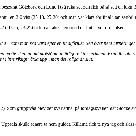
elt besegrat Göteborg och Lund i två raka set och fick på så sätt en lugn 
u en 2-0 vist (25-18, 25-20) och man var klara för final utan setförlu
-2 (10-25, 23-25) och man åker hem med ett fint silver om halsen.
kna – som man ska vara efter en finalförlust. Sett över hela turneringen 
en mötte vi ett annat motstånd än tidigare i turneringen. Framför allt se
 inte riktigt växla upp innan det roliga är slut.
. Som grupptvåa blev det kvartsfinal på lördagskvällen där Stöcke stod 
 Uppsala skulle senare ta hem guldet. Killarna fick ta nya tag och slå