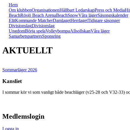
Hem
Om klubben
Organisationen
Hållbart Ledarskap
Press och Media
Hi
Beach
Rösjö Beach Arena
Beach
Snow
Våra läger
Säsongskalender
Elit
Kommande Matcher
Damlaget
Herrlaget
Tidigare säsonger
Divisionslag
Divisionslag
Ungdom
Börja spela
Volleybompa
Allsollskan
Våra läger
Samarbetspartners
Sponsring
AKTUELLT
Sommarläger 2026
Kansliet
I sommar kör vi som vanligt både beachläger (v25-28 och V32-33) oc
visa innehåll
Medlemslogin
Logga in