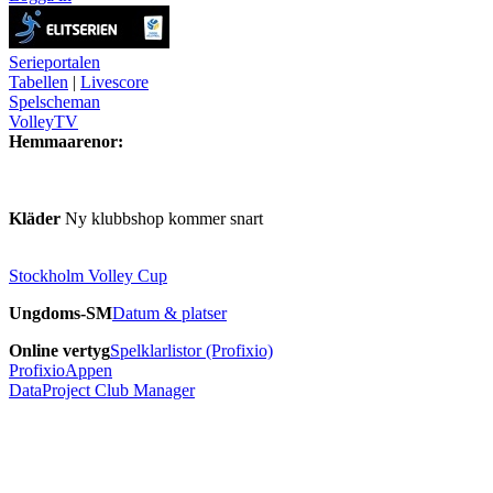
Serieportalen
Tabellen
|
Livescore
Spelscheman
VolleyTV
Hemmaarenor:
Kläder
Ny klubbshop kommer snart
Stockholm Volley Cup
Ungdoms-SM
Datum & platser
Online vertyg
Spelklarlistor (Profixio)
ProfixioAppen
DataProject Club Manager