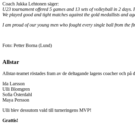
Coach Jukka Lehtonen säger:
U23 tournament offered 5 games and 13 sets of volleyball in 2 days. P
We played good and tight matches against the gold medallists and aga
I am proud of our young men who fought every single ball from the first
Foto: Petter Borna (Lund)
Allstar
Allstar-teamet röstades fram av de deltagande lagens coacher och på d
Ida Larsson
Ulli Blomgren
Sofia Österdahl
Maya Persson
Ulli blev dessutom vald till turneringens MVP!
Grattis!