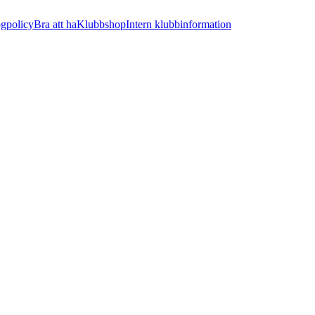
ogpolicy
Bra att ha
Klubbshop
Intern klubbinformation