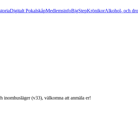
storia
Digitalt Pokalskåp
Medlemsinfo
BigStep
Krönikor
Alkohol- och dr
h inomhusläger (v33), välkomna att anmäla er!