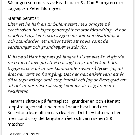
Säsongen summeras av Head-coach Staffan Blomgren och
Lagkapten Peter Blomgren.
Staffan berättar:
Efter att ha haft en turbulent start med ombyte på
coachrollen har laget genomgått en stor förändring. Vi har
etablerat mycket i form av gemensamma målsättningar
och standarder, ett unisont sätt att spela samt de
värderingar och grundregler vi står för.
Vi hade såklart hoppats gå längre i slutspelet än vi gjorde,
men med tanke på att vi har lagt en grund vi kan börja
bygga vidare på under kommande säson så tycker jag att
året har varit en framgång. Det har helt enkelt varit ett år
då vi tagit många små steg framåt och jag är övertygad om
att det under nästa säsong kommer visa sig än mer i
resultaten.
Herrarna slutade på femteplats i grundserien och efter att
topp-tre lagen valt sina motståndare blev Lund och
Sollentuna kvar att mötas i kvarten. Det blev täta matcher
men Lund drog det längsta strået och vann serien 3-0 i
matcher.
Lagkapten Peter: