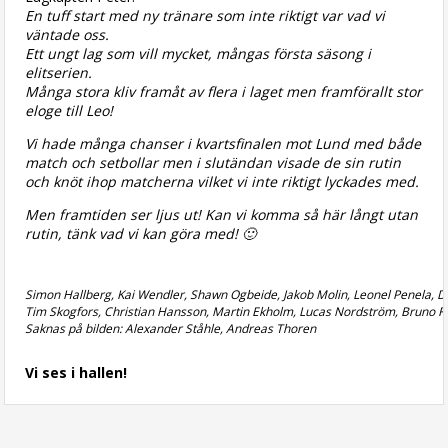
En tuff start med ny tränare som inte riktigt var vad vi
väntade oss.
Ett ungt lag som vill mycket, mångas första säsong i
elitserien.
Många stora kliv framåt av flera i laget men framförallt stor
eloge till Leo!
Vi hade många chanser i kvartsfinalen mot Lund med både
match och setbollar men i slutändan visade de sin rutin
och knöt ihop matcherna vilket vi inte riktigt lyckades med.
Men framtiden ser ljus ut! Kan vi komma så här långt utan
rutin, tänk vad vi kan göra med! 🙂
Simon Hallberg, Kai Wendler, Shawn Ogbeide, Jakob Molin, Leonel Penela, Da
Tim Skogfors, Christian Hansson, Martin Ekholm, Lucas Nordström, Bruno F
Saknas på bilden: Alexander Ståhle, Andreas Thoren
Vi ses i hallen!