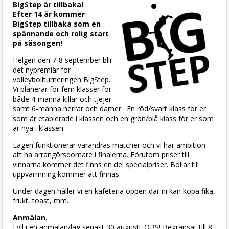
BigStep är tillbaka!
Efter 14 år kommer
BigStep tillbaka som en
spännande och rolig start
på säsongen!
Helgen den 7-8 september blir
det nypremiär för
volleybollturneringen BigStep.
Vi planerar för fem klasser för
både 4-manna killar och tjejer
samt 6-manna herrar och damer . En röd/svart klass för er
som är etablerade i klassen och en grön/blå klass för er som
är nya i klassen.
Lagen funktionerar varandras matcher och vi har ambition
att ha arrangörsdomare i finalerna. Förutom priser till
vinnarna kommer det finns en del specialpriser. Bollar till
uppvärmning kommer att finnas.
Under dagen håller vi en kafeteria öppen där ni kan köpa fika,
frukt, toast, mm.
Anmälan.
Fyll i en anmälan/lag senast 30 augusti. OBS! Begränsat till 8