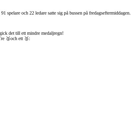
 91 spelare och 22 ledare satte sig på bussen på fredagseftermiddagen.
k det till ett mindre medaljregn!
re 🥈och ett 🥉: