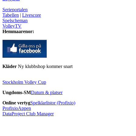
Serieportalen
Tabellen
|
Livescore
Spelscheman
VolleyTV
Hemmaarenor:
Kläder
Ny klubbshop kommer snart
Stockholm Volley Cup
Ungdoms-SM
Datum & platser
Online vertyg
Spelklarlistor (Profixio)
ProfixioAppen
DataProject Club Manager