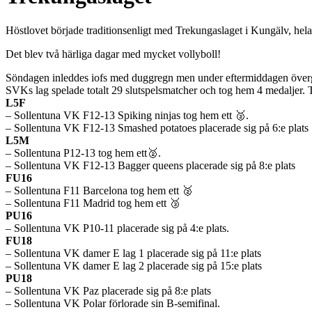
Höstlovet började traditionsenligt med Trekungaslaget i Kungälv, hela
Det blev två härliga dagar med mycket vollyboll!
Söndagen inleddes iofs med duggregn men under eftermiddagen övergic
SVKs lag spelade totalt 29 slutspelsmatcher och tog hem 4 medaljer. T
L5F
– Sollentuna VK F12-13 Spiking ninjas tog hem ett 🥈.
– Sollentuna VK F12-13 Smashed potatoes placerade sig på 6:e plats
L5M
– Sollentuna P12-13 tog hem ett🥈.
– Sollentuna VK F12-13 Bagger queens placerade sig på 8:e plats
FU16
– Sollentuna F11 Barcelona tog hem ett 🥈
– Sollentuna F11 Madrid tog hem ett 🥉
PU16
– Sollentuna VK P10-11 placerade sig på 4:e plats.
FU18
– Sollentuna VK damer E lag 1 placerade sig på 11:e plats
– Sollentuna VK damer E lag 2 placerade sig på 15:e plats
PU18
– Sollentuna VK Paz placerade sig på 8:e plats
– Sollentuna VK Polar förlorade sin B-semifinal.