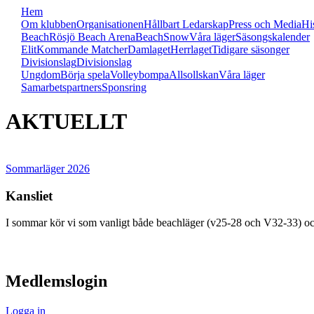
Hem
Om klubben
Organisationen
Hållbart Ledarskap
Press och Media
Hi
Beach
Rösjö Beach Arena
Beach
Snow
Våra läger
Säsongskalender
Elit
Kommande Matcher
Damlaget
Herrlaget
Tidigare säsonger
Divisionslag
Divisionslag
Ungdom
Börja spela
Volleybompa
Allsollskan
Våra läger
Samarbetspartners
Sponsring
AKTUELLT
Sommarläger 2026
Kansliet
I sommar kör vi som vanligt både beachläger (v25-28 och V32-33) oc
visa innehåll
Medlemslogin
Logga in