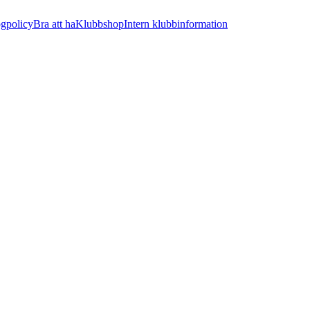
ogpolicy
Bra att ha
Klubbshop
Intern klubbinformation