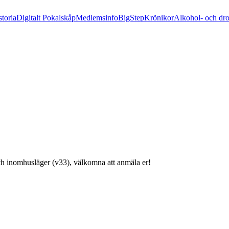
storia
Digitalt Pokalskåp
Medlemsinfo
BigStep
Krönikor
Alkohol- och dr
h inomhusläger (v33), välkomna att anmäla er!