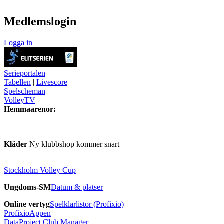
Medlemslogin
Logga in
Serieportalen
Tabellen
|
Livescore
Spelscheman
VolleyTV
Hemmaarenor:
Kläder
Ny klubbshop kommer snart
Stockholm Volley Cup
Ungdoms-SM
Datum & platser
Online vertyg
Spelklarlistor (Profixio)
ProfixioAppen
DataProject Club Manager