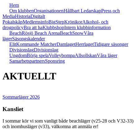
Hem
Om klubben
Organisationen
Hållbart Ledarskap
Press och
Media
Historia
Digitalt
Pokalskåp
Medlemsinfo
BigStep
Krönikor
Alkohol- och
drogpolicy
Bra att ha
Klubbshop
Intern klubbinformation
Beach
Rösjö Beach Arena
Beach
Snow
Våra
läger
Säsongskalender
Elit
Kommande Matcher
Damlaget
Herrlaget
Tidigare säsonger
Divisionslag
Divisionslag
Ungdom
Börja spela
Volleybompa
Allsollskan
Våra läger
Samarbetspartners
Sponsring
AKTUELLT
Sommarläger 2026
Kansliet
I sommar kör vi som vanligt både beachläger (v25-28 och V32-33)
och inomhusläger (v33), välkomna att anmäla er!
visa innehåll