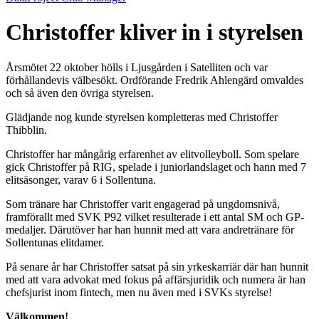
Christoffer kliver in i styrelsen
Årsmötet 22 oktober hölls i Ljusgården i Satelliten och var
förhållandevis välbesökt. Ordförande Fredrik Ahlengärd omvaldes
och så även den övriga styrelsen.
Glädjande nog kunde styrelsen kompletteras med Christoffer
Thibblin.
Christoffer har mångårig erfarenhet av elitvolleyboll. Som spelare
gick Christoffer på RIG, spelade i juniorlandslaget och hann med 7
elitsäsonger, varav 6 i Sollentuna.
Som tränare har Christoffer varit engagerad på ungdomsnivå,
framförallt med SVK P92 vilket resulterade i ett antal SM och GP-
medaljer. Därutöver har han hunnit med att vara andretränare för
Sollentunas elitdamer.
På senare år har Christoffer satsat på sin yrkeskarriär där han hunnit
med att vara advokat med fokus på affärsjuridik och numera är han
chefsjurist inom fintech, men nu även med i SVKs styrelse!
Välkommen!