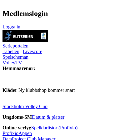
Medlemslogin
Logga in
Serieportalen
Tabellen
|
Livescore
Spelscheman
VolleyTV
Hemmaarenor:
Kläder
Ny klubbshop kommer snart
Stockholm Volley Cup
Ungdoms-SM
Datum & platser
Online vertyg
Spelklarlistor (Profixio)
ProfixioAppen
DataProject Club Manager