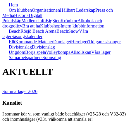
Hem
Om klubben
Organisationen
Hållbart Ledarskap
Press och
Media
Historia
Digitalt
Pokalskåp
Medlemsinfo
BigStep
Krönikor
Alkohol- och
drogpolicy
Bra att ha
Klubbshop
Intern klubbinformation
Beach
Rösjö Beach Arena
Beach
Snow
Våra
läger
Säsongskalender
Elit
Kommande Matcher
Damlaget
Herrlaget
Tidigare säsonger
Divisionslag
Divisionslag
Ungdom
Börja spela
Volleybompa
Allsollskan
Våra läger
Samarbetspartners
Sponsring
AKTUELLT
Sommarläger 2026
Kansliet
I sommar kör vi som vanligt både beachläger (v25-28 och V32-33)
och inomhusläger (v33), välkomna att anmäla er!
visa innehåll