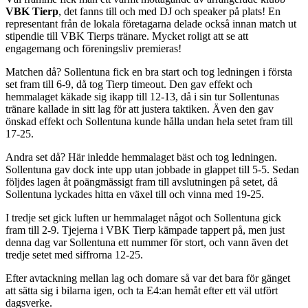
VBK Tierp
, det fanns till och med DJ och speaker på plats! En
representant från de lokala företagarna delade också innan match ut
stipendie till VBK Tierps tränare. Mycket roligt att se att
engagemang och föreningsliv premieras!
Matchen då? Sollentuna fick en bra start och tog ledningen i första
set fram till 6-9, då tog Tierp timeout. Den gav effekt och
hemmalaget käkade sig ikapp till 12-13, då i sin tur Sollentunas
tränare kallade in sitt lag för att justera taktiken. Även den gav
önskad effekt och Sollentuna kunde hålla undan hela setet fram till
17-25.
Andra set då? Här inledde hemmalaget bäst och tog ledningen.
Sollentuna gav dock inte upp utan jobbade in glappet till 5-5. Sedan
följdes lagen åt poängmässigt fram till avslutningen på setet, då
Sollentuna lyckades hitta en växel till och vinna med 19-25.
I tredje set gick luften ur hemmalaget något och Sollentuna gick
fram till 2-9. Tjejerna i VBK Tierp kämpade tappert på, men just
denna dag var Sollentuna ett nummer för stort, och vann även det
tredje setet med siffrorna 12-25.
Efter avtackning mellan lag och domare så var det bara för gänget
att sätta sig i bilarna igen, och ta E4:an hemåt efter ett väl utfört
dagsverke.