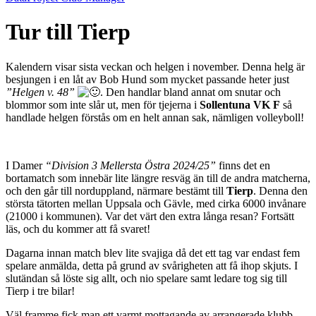
Tur till Tierp
Kalendern visar sista veckan och helgen i november. Denna helg är
besjungen i en låt av Bob Hund som mycket passande heter just
”Helgen v. 48”
. Den handlar bland annat om snutar och
blommor som inte slår ut, men för tjejerna i
Sollentuna VK F
så
handlade helgen förstås om en helt annan sak, nämligen volleyboll!
I Damer
“Division 3 Mellersta Östra 2024/25”
finns det en
bortamatch som innebär lite längre resväg än till de andra matcherna,
och den går till norduppland, närmare bestämt till
Tierp
. Denna den
största tätorten mellan Uppsala och Gävle, med cirka 6000 invånare
(21000 i kommunen). Var det värt den extra långa resan? Fortsätt
läs, och du kommer att få svaret!
Dagarna innan match blev lite svajiga då det ett tag var endast fem
spelare anmälda, detta på grund av svårigheten att få ihop skjuts. I
slutändan så löste sig allt, och nio spelare samt ledare tog sig till
Tierp i tre bilar!
Väl framme fick man ett varmt mottagande av arrangerade klubb