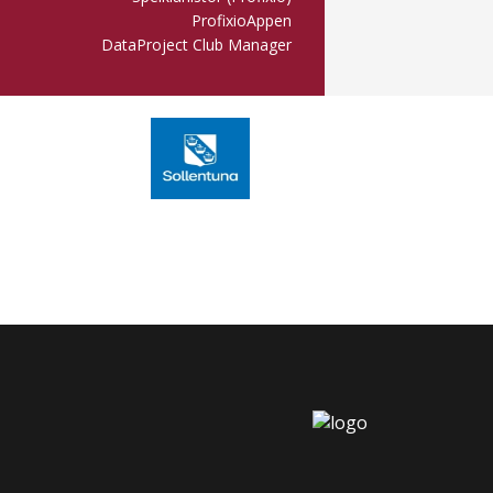
ProfixioAppen
DataProject Club Manager