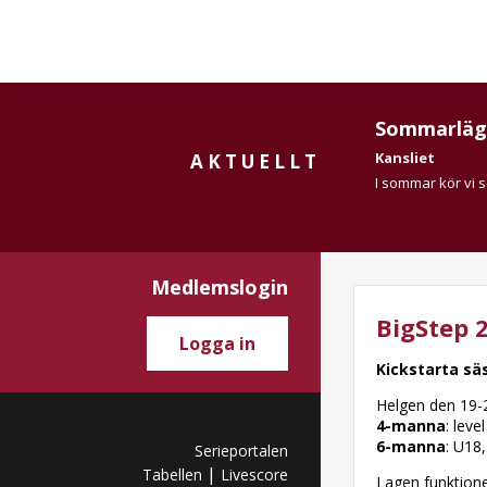
Sommarläg
Kansliet
AKTUELLT
I sommar kör vi 
Medlemslogin
BigStep 
Logga in
Kickstarta s
Helgen den 19-2
4-manna
: leve
6-manna
: U18
Serieportalen
|
Tabellen
Livescore
Lagen funktione