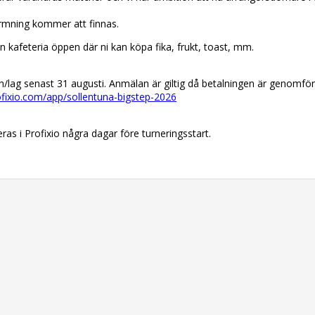
värmning kommer att finnas.
 kafeteria öppen där ni kan köpa fika, frukt, toast, mm.
an/lag senast 31 augusti. Anmälan är giltig då betalningen är genomför
fixio.com/app/sollentuna-bigstep-2026
as i Profixio några dagar före turneringsstart.