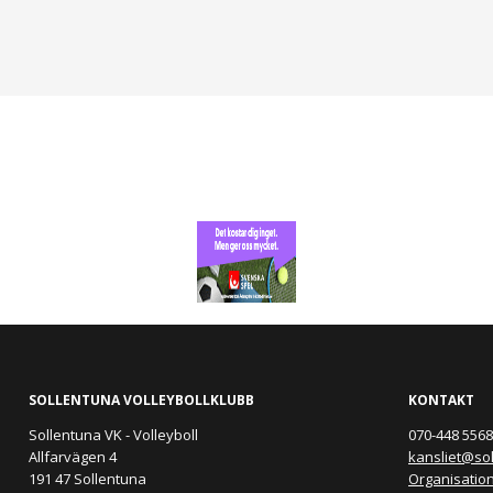
SOLLENTUNA VOLLEYBOLLKLUBB
KONTAKT
Sollentuna VK - Volleyboll
070-448 5568 
Allfarvägen 4
kansliet@so
191 47 Sollentuna
Organisatio