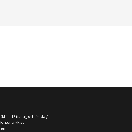
(kl 11-12 tisdag och fredag)
llentuna-vk.se
nen