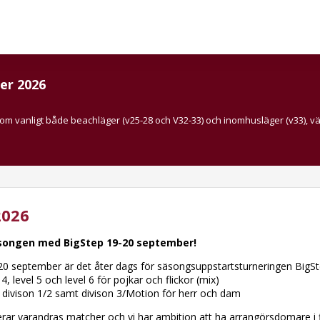
er 2026
som vanligt både beachläger (v25-28 och V32-33) och inomhusläger (v33), v
2026
äsongen med BigStep 19-20 september!
0 september är det åter dags för säsongsuppstartsturneringen BigSt
l 4, level 5 och level 6 för pojkar och flickor (mix)
, divison 1/2 samt divison 3/Motion för herr och dam
rar varandras matcher och vi har ambition att ha arrangörsdomare i fi