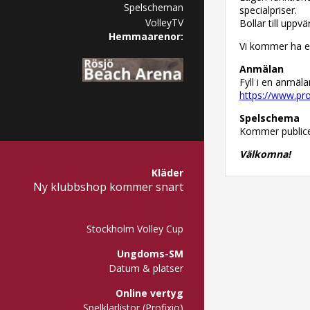
Spelscheman
specialpriser.
VolleyTV
Bollar till upp
Hemmaarenor:
Vi kommer ha en
Anmälan
Fyll i en anmäl
https://www.pro
Spelschema
Kommer publicer
Välkomna!
Kläder
Ny klubbshop kommer snart
Stockholm Volley Cup
Ungdoms-SM
Datum & platser
Online vertyg
Spelklarlistor (Profixio)