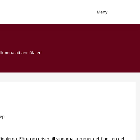
Meny
älkomna att anmäla er!
ep.
nalerna. Förutom priser till vinnarna kommer det finns en del