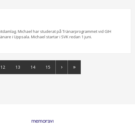
s elitdamlag. Michael har studerat på Tränarprogrammet vid GIH
are i Uppsala. Michael startar i SVK redan 1 juni.
›
»
12
13
14
15