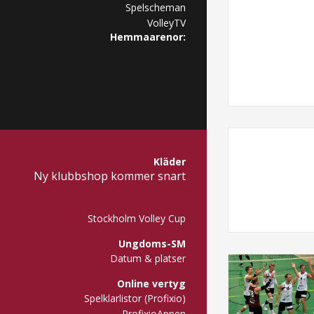
Spelscheman
VolleyTV
Hemmaarenor:
Kläder
Ny klubbshop kommer snart
Stockholm Volley Cup
Ungdoms-SM
Datum & platser
Online vertyg
Spelklarlistor (Profixio)
ProfixioAppen