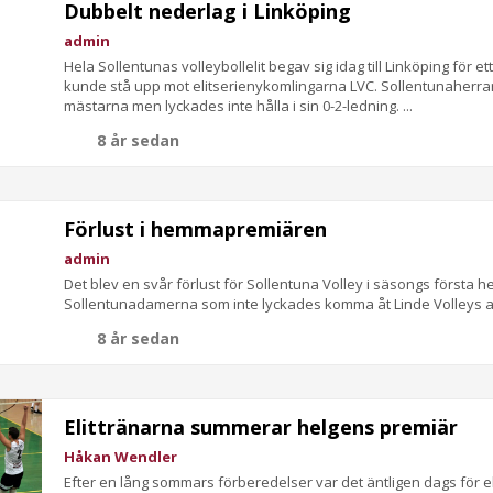
Dubbelt nederlag i Linköping
admin
Hela Sollentunas volleybollelit begav sig idag till Linköping för 
kunde stå upp mot elitserienykomlingarna LVC. Sollentunaherr
mästarna men lyckades inte hålla i sin 0-2-ledning. ...
8 år sedan
Förlust i hemmapremiären
admin
Det blev en svår förlust för Sollentuna Volley i säsongs första
Sollentunadamerna som inte lyckades komma åt Linde Volleys a
8 år sedan
Elittränarna summerar helgens premiär
Håkan Wendler
Efter en lång sommars förberedelser var det äntligen dags för eli