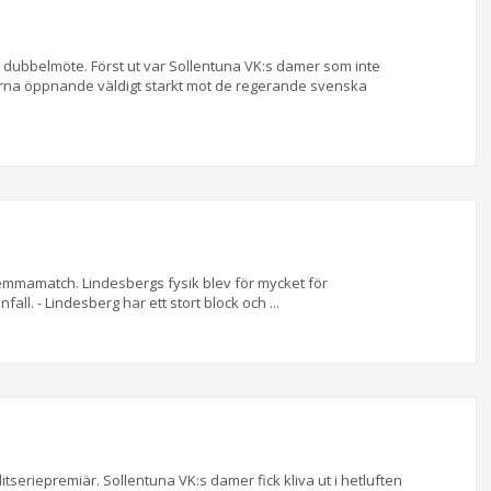
ett dubbelmöte. Först ut var Sollentuna VK:s damer som inte
arna öppnande väldigt starkt mot de regerande svenska
 hemmamatch. Lindesbergs fysik blev för mycket för
nfall.
- Lindesberg har ett stort block och ...
tseriepremiär. Sollentuna VK:s damer fick kliva ut i hetluften