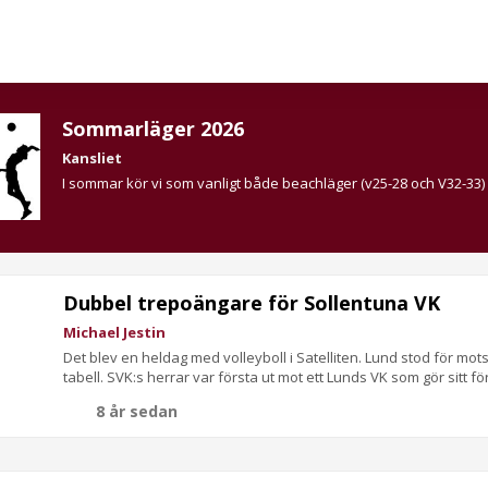
Sommarläger 2026
Kansliet
I sommar kör vi som vanligt både beachläger (v25-28 och V32-33)
Dubbel trepoängare för Sollentuna VK
Michael Jestin
Det blev en heldag med volleyboll i Satelliten. Lund stod för mo
tabell. SVK:s herrar var första ut mot ett Lunds VK som gör sitt först
8 år sedan