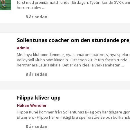
först med premiärmatch under lördagen. Tyvärr kunde SVK-dam d
herrarna blev ...
8 år sedan
Sollentunas coacher om den stundande pr
Admin
Med nya klubbmedlemmar, nya samarbetspartners, nya spelare o
Volleyboll Klubb som kliver in i Elitserien 2017/18:s första runda.
herrtränare Lauri Hakala. Det är den ideella verksamheten ...
8 år sedan
Filippa kliver upp
Håkan Wendler
Filippa Kuné kommer från Sollentunas B-lag och har tidigare gjort
Elitserien. - Filippa har en riktigt bra spelförståelse och bollkänsl
8 år sedan