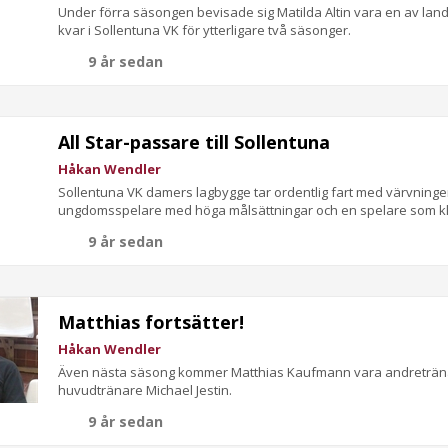
Under förra säsongen bevisade sig Matilda Altin vara en av lande
kvar i Sollentuna VK för ytterligare två säsonger.
9 år sedan
All Star-passare till Sollentuna
Håkan Wendler
Sollentuna VK damers lagbygge tar ordentlig fart med värvning
ungdomsspelare med höga målsättningar och en spelare som klu
9 år sedan
Matthias fortsätter!
Håkan Wendler
Även nästa säsong kommer Matthias Kaufmann vara andretränar
huvudtränare Michael Jestin.
9 år sedan