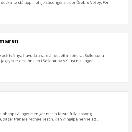
ock inte stå upp mot fjolsäsongens treor Örebro Volley. För
emiären
ch två nya huvudtränare är det ett inspirerat Sollentuna
 - Jag tycker om känslan i Sollentuna VK just nu, säger
 inhopp i A-laget men gör nu sin första fulla säsong i
a, säger tränare Michael Jestin. Kan vi hjälpa henne att ...