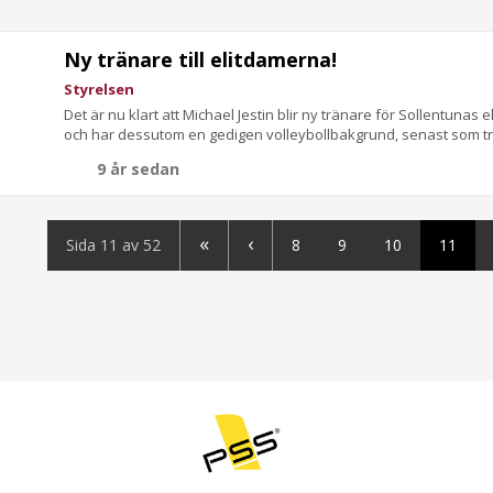
Ny tränare till elitdamerna!
Styrelsen
Det är nu klart att Michael Jestin blir ny tränare för Sollentuna
och har dessutom en gedigen volleybollbakgrund, senast som trän
9 år sedan
«
‹
Sida 11 av 52
8
9
10
11