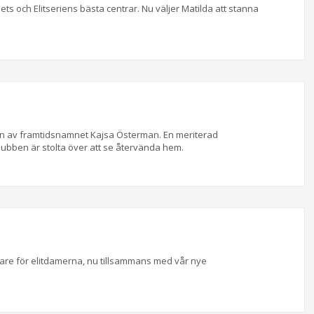
ts och Elitseriens bästa centrar. Nu väljer Matilda att stanna
en av framtidsnamnet Kajsa Österman. En meriterad
bben är stolta över att se återvända hem.
e för elitdamerna, nu tillsammans med vår nye