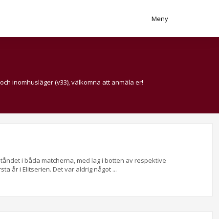
Meny
 och inomhusläger (v33), välkomna att anmäla er!
tståndet i båda matcherna, med lag i botten av respektive
a år i Elitserien. Det var aldrig något ...