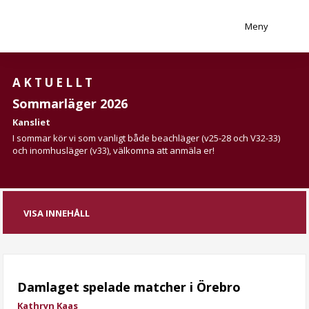
Meny
AKTUELLT
Sommarläger 2026
Kansliet
I sommar kör vi som vanligt både beachläger (v25-28 och V32-33)
och inomhusläger (v33), välkomna att anmäla er!
VISA INNEHÅLL
Damlaget spelade matcher i Örebro
Kathryn Kaas