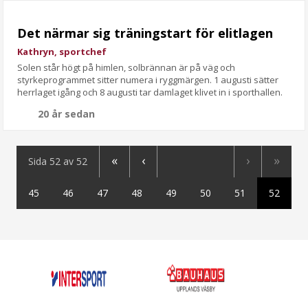
Det närmar sig träningstart för elitlagen
Kathryn, sportchef
Solen står högt på himlen, solbrännan är på väg och
styrkeprogrammet sitter numera i ryggmärgen. 1 augusti sätter
herrlaget igång och 8 augusti tar damlaget klivet in i sporthallen.
20 år sedan
«
‹
›
»
Sida 52 av 52
45
46
47
48
49
50
51
52