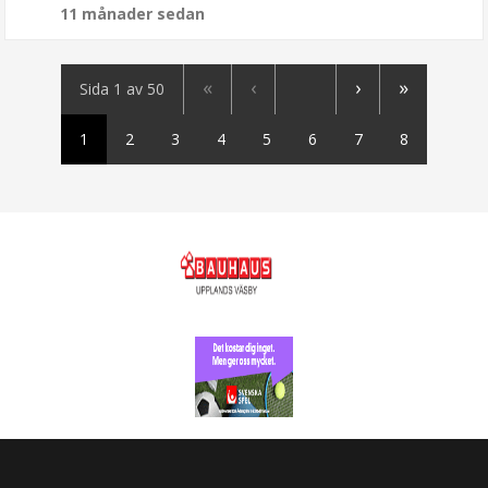
11 månader sedan
«
‹
›
»
Sida 1 av 50
1
2
3
4
5
6
7
8