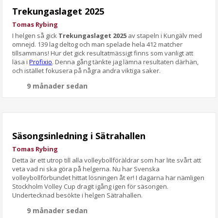
Trekungaslaget 2025
Tomas Rybing
I helgen så gick
Trekungaslaget 2025
av stapeln i Kungälv med
omnejd. 139 lag deltog och man spelade hela 412 matcher
tillsammans! Hur det gick resultatmässigt finns som vanligt att
läsa i
Profixio
. Denna gång tänkte jag lämna resultaten därhän,
och istället fokusera på några andra viktiga saker.
9 månader sedan
Säsongsinledning i Sätrahallen
Tomas Rybing
Detta är ett utrop till alla volleybollföräldrar som har lite svårt att
veta vad ni ska göra på helgerna. Nu har Svenska
volleybollförbundet hittat lösningen åt er! I dagarna har nämligen
Stockholm Volley Cup dragit igång igen för säsongen.
Undertecknad besökte i helgen Sätrahallen.
9 månader sedan