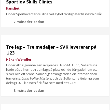
Sportlov Skills Clinics
Kansliet
Under Sportlovet tar du dina volleybollfärdigheter till nästa nivå!
7 månader sedan
Tre lag – Tre medaljer – SVK levererar på
U23
Håkan Wendler
Under Allhelgonahelgen avgjordes U23-SM i Lund, Sollentuna
hade både herr och damlag på plats och de bärgade hem ett
silver och ett brons. Samtidigt arrangerades en internationell
turnering,
Lund Volley Masters
, och de Sollentuna tjejerna som
deltog i U20 klassen fick åka hem med ett Guld!
8 månader sedan