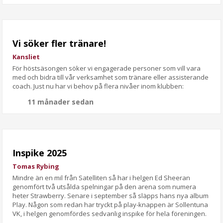
Vi söker fler tränare!
Kansliet
För höstsäsongen söker vi engagerade personer som vill vara
med och bidra till vår verksamhet som tränare eller assisterande
coach. Just nu har vi behov på flera nivåer inom klubben:
11 månader sedan
Inspike 2025
Tomas Rybing
Mindre än en mil från Satelliten så har i helgen Ed Sheeran
genomfört två utsålda spelningar på den arena som numera
heter Strawberry. Senare i september så släpps hans nya album
Play. Någon som redan har tryckt på play-knappen är Sollentuna
VK, i helgen genomfördes sedvanlig inspike för hela föreningen.