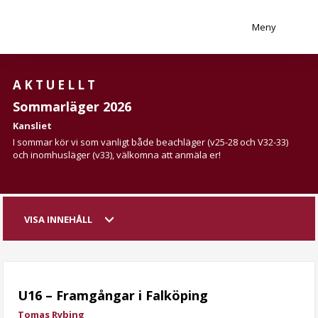
Meny
AKTUELLT
Sommarläger 2026
Kansliet
I sommar kör vi som vanligt både beachläger (v25-28 och V32-33)
och inomhusläger (v33), välkomna att anmäla er!
VISA INNEHÅLL
U16 – Framgångar i Falköping
Tomas Rybing