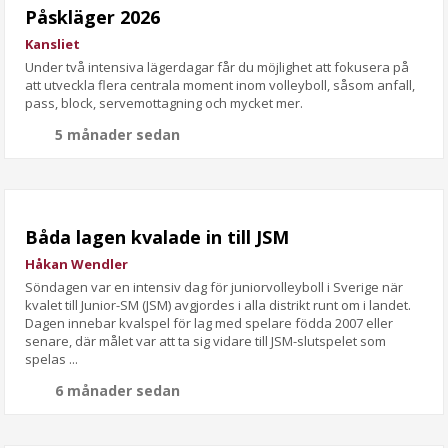
Påskläger 2026
Kansliet
Under två intensiva lägerdagar får du möjlighet att fokusera på
att utveckla flera centrala moment inom volleyboll, såsom anfall,
pass, block, serve­mottagning och mycket mer.
5 månader sedan
Båda lagen kvalade in till JSM
Håkan Wendler
Söndagen var en intensiv dag för juniorvolleyboll i Sverige när
kvalet till Junior-SM (JSM) avgjordes i alla distrikt runt om i landet.
Dagen innebar kvalspel för lag med spelare födda 2007 eller
senare, där målet var att ta sig vidare till JSM-slutspelet som
spelas ...
6 månader sedan