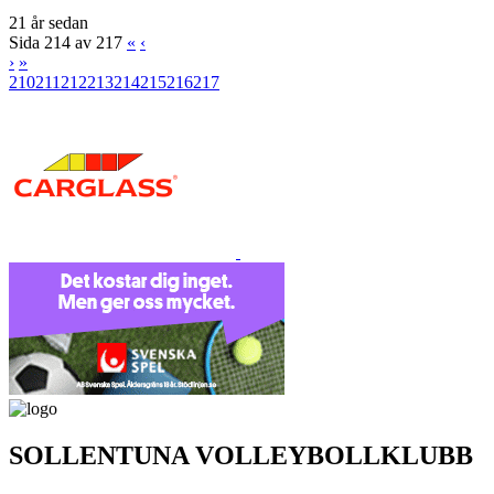
21 år sedan
Sida 214 av 217
«
‹
›
»
210
211
212
213
214
215
216
217
SOLLENTUNA VOLLEYBOLLKLUBB