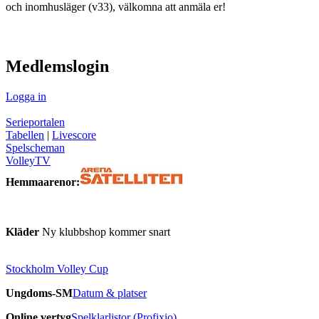
och inomhusläger (v33), välkomna att anmäla er!
visa innehåll
Medlemslogin
Logga in
Serieportalen
Tabellen
|
Livescore
Spelscheman
VolleyTV
Hemmaarenor:
Kläder
Ny klubbshop kommer snart
Stockholm Volley Cup
Ungdoms-SM
Datum & platser
Online vertyg
Spelklarlistor (Profixio)