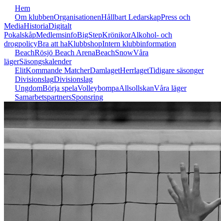
Hem
Om klubben
Organisationen
Hållbart Ledarskap
Press och
Media
Historia
Digitalt
Pokalskåp
Medlemsinfo
BigStep
Krönikor
Alkohol- och
drogpolicy
Bra att ha
Klubbshop
Intern klubbinformation
Beach
Rösjö Beach Arena
Beach
Snow
Våra
läger
Säsongskalender
Elit
Kommande Matcher
Damlaget
Herrlaget
Tidigare säsonger
Divisionslag
Divisionslag
Ungdom
Börja spela
Volleybompa
Allsollskan
Våra läger
Samarbetspartners
Sponsring