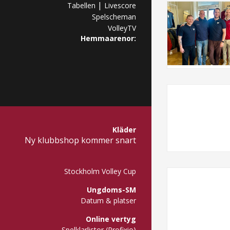
|
Tabellen
Livescore
Spelscheman
VolleyTV
Hemmaarenor:
Kläder
Ny klubbshop kommer snart
Stockholm Volley Cup
Ungdoms-SM
Datum & platser
Online vertyg
Spelklarlistor (Profixio)