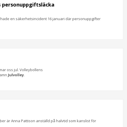
 personuppgiftsläcka
 hade en säkerhetsincident 16 januari där personuppgifter
ar oss jul. Volleybollens
 namn
Julvolley
.
er är Anna Pattison anställd på halvtid som kanslist för