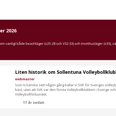
er 2026
som vanligt både beachläger (v25-28 och V32-33) och inomhusläger (v33), v
Liten historik om Sollentuna Volleybollklub
webmaster
Som ni kanske sett någon gång kallar vi SVK för Sveriges Volleybo
bäst, utan att SVK var den första Volleybollklubben i Sverige o
Volleybollförbundet.
17 år sedan