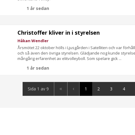
1 år sedan
Christoffer kliver in i styrelsen
Håkan Wendler
Årsmötet 22 oktober hölls i Ljusgården i Satelliten och var för
och så även den övriga styrelsen. Glädjande nog kunde styrelsen
mångårig erfarenhet av elitvolleyboll. Som spelare gick ...
1 år sedan
«
‹
Sida 1 av 9
1
2
3
4