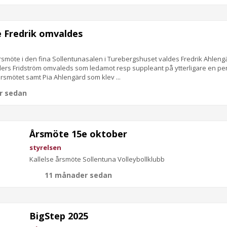
 Fredrik omvaldes
möte i den fina Sollentunasalen i Turebergshuset valdes Fredrik Ahlengä
rs Fridström omvaleds som ledamot resp suppleant på ytterligare en peri
årsmötet samt Pia Ahlengärd som klev ...
r sedan
Årsmöte 15e oktober
styrelsen
Kallelse årsmöte Sollentuna Volleybollklubb
11 månader sedan
BigStep 2025