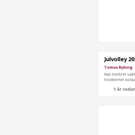
Julvolley 2
Tomas Rybing
När mörkret sakt
hösttermin avslu
1 år seda