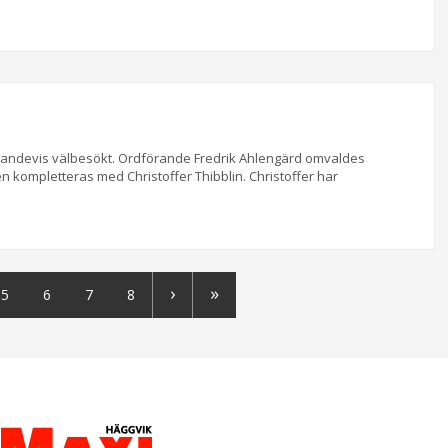
hållandevis välbesökt. Ordförande Fredrik Ahlengärd omvaldes
 kompletteras med Christoffer Thibblin. Christoffer har
›
»
5
6
7
8