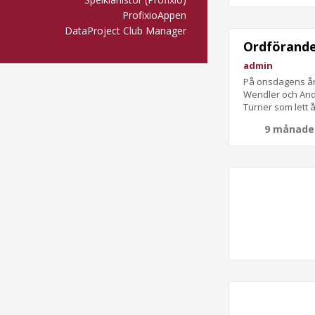
ProfixioAppen
DataProject Club Manager
Ordförande
admin
På onsdagens års
Wendler och Ande
Turner som lett 
9 månade