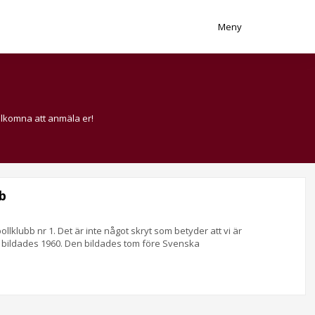
Meny
älkomna att anmäla er!
b
llklubb nr 1. Det är inte något skryt som betyder att vi är
ch bildades 1960. Den bildades tom före Svenska