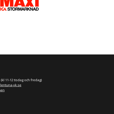
(kl 11-12 tisdag och fredag)
llentuna-vk.se
nen