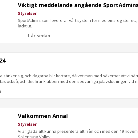
Viktigt meddelande angående SportAdmins
Styrelsen
SportAdmin, som levererar vårt system för medlemsregister etc,
läckt ut.
1 år sedan
024
a sänker sig, och dagarna blir kortare, då vet man med säkerhet att vi närm
tas också, och det firar klubben med den sedvanliga julavslutningen vid
n
Välkommen Anna!
Styrelsen
Vi är glada att kunna presentera att från och med den 19 novemb
Sollentuna Volley.