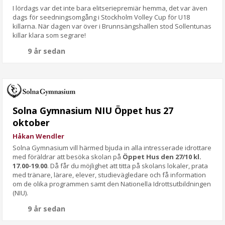
I lördags var det inte bara elitseriepremiär hemma, det var även
dags för seedningsomgång i Stockholm Volley Cup för U18
killarna. När dagen var över i Brunnsängshallen stod Sollentunas
killar klara som segrare!
9 år sedan
Solna Gymnasium NIU Öppet hus 27
oktober
Håkan Wendler
Solna Gymnasium vill härmed bjuda in alla intresserade idrottare
med föräldrar att besöka skolan på
Öppet Hus den 27/10 kl.
17.00-19.00
. Då får du möjlighet att titta på skolans lokaler, prata
med tränare, lärare, elever, studievägledare och få information
om de olika programmen samt den Nationella Idrottsutbildningen
(NIU).
9 år sedan