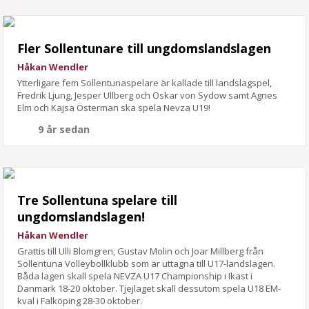
Fler Sollentunare till ungdomslandslagen
Håkan Wendler
Ytterligare fem Sollentunaspelare är kallade till landslagspel,
Fredrik Ljung, Jesper Ullberg och Oskar von Sydow samt Agnes
Elm och Kajsa Österman ska spela Nevza U19!
9 år sedan
Tre Sollentuna spelare till
ungdomslandslagen!
Håkan Wendler
Grattis till Ulli Blomgren, Gustav Molin och Joar Millberg från
Sollentuna Volleybollklubb som är uttagna till U17-landslagen.
Båda lagen skall spela NEVZA U17 Championship i Ikast i
Danmark 18-20 oktober. Tjejlaget skall dessutom spela U18 EM-
kval i Falköping 28-30 oktober.