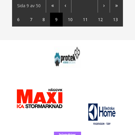
«
‹
›
»
Sida 9 av 50
6
7
8
9
10
11
12
13