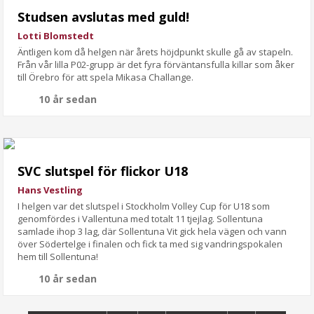
Studsen avslutas med guld!
Lotti Blomstedt
Äntligen kom då helgen när årets höjdpunkt skulle gå av stapeln.
Från vår lilla P02-grupp är det fyra förväntansfulla killar som åker
till Örebro för att spela Mikasa Challange.
10 år sedan
SVC slutspel för flickor U18
Hans Vestling
I helgen var det slutspel i Stockholm Volley Cup för U18 som
genomfördes i Vallentuna med totalt 11 tjejlag. Sollentuna
samlade ihop 3 lag, där Sollentuna Vit gick hela vägen och vann
över Södertelge i finalen och fick ta med sig vandringspokalen
hem till Sollentuna!
10 år sedan