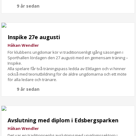
9 år sedan
Inspike 27e augusti
Håkan Wendler
För klubbens ungdomar kör vi traditionsenligt igång säsongen i
Sporthallen lördagen den 27 augusti med en gemensam träning –
Inspike.
Alla spelare får två träningspass ledda av Elitlagen och vi hinner
också med teoriutbildning för de äldre ungdomarna och ett möte
för alla ledare och tränare.
9 år sedan
Avslutning med diplom i Edsbergsparken
Håkan Wendler
Det var en traditionsenlig avslutning med ungdomssektorn i