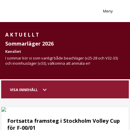
Meny
AKTUELLT
Sommarläger 2026
Kansliet
I sommar kör vi som vanligt både beachläger (v25-28 och V32-33)
och inomhusläger (v33), välkomna att anmäla er!
VISA INNEHÅLL
Fortsatta framsteg i Stockholm Volley Cup
för F-00/01