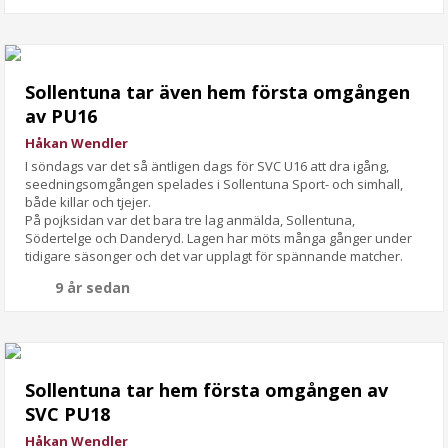
Sollentuna tar även hem första omgången
av PU16
Håkan Wendler
I söndags var det så äntligen dags för SVC U16 att dra igång,
seedningsomgången spelades i Sollentuna Sport- och simhall,
både killar och tjejer.
På pojksidan var det bara tre lag anmälda, Sollentuna,
Södertelge och Danderyd. Lagen har möts många gånger under
tidigare säsonger och det var upplagt för spännande matcher.
9 år sedan
Sollentuna tar hem första omgången av
SVC PU18
Håkan Wendler