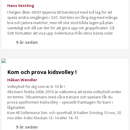
Hans Vestling
I helgen åkte -00/01 tjejerna till Danderyd med två lag för att
spela andra omgången i SVC. Det blev en lång dag med många
bra och jämna matcher, men till slut stod båda lagen på plan
samtidigt och då var det för att göra upp om gruppfinalen. Så
SVK fortsätter att visa upp Sollentuna ifrån dess bästa sida!
9 år sedan
Kom och prova kidsvolley !
Håkan Wendler
Volleyboll för dig som är 6–10 år !
Alla barn födda 2006–2010 är välkomna att testa volleyboll under
en timme. Tillsammans med våra tränare och spelare får du
prova spelformen Kidsvolley – speciellt framtagen för barn i
lågstadiet.
Kom till Sollentuna Sim- och sporthall, B-hallen Söndag 13 nov, 20
nov eller 4 dec Klockan 13–14 eller 14–15
9 år sedan