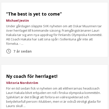
“The best is yet to come”
Michael Jestin
Under gårdagen släppte SVK nyheten om att Oskar Muurinen tar
över herrlaget till kommande säsong. Framgångstränaren Lauri
Hakala tar sig ann nya uppdrag för Finlands Olympiska Kommitté.
Att Coach Hakala har satt sina spår i Sollentuna går inte att
förneka. - ...
7 år sedan
Ny coach för herrlaget!
Viktoria Nordström
För en tid sedan fick vi nyheten om att elitherrarnas headcoach
Lauri Hakala blivit erbjuden en roll i finska olympiska kommittén.
Självklart är det tråkigt att förlora en välrespekterad och
betydelsefull person i klubben, men vi är också otroligt glada för
Lauris skull ...