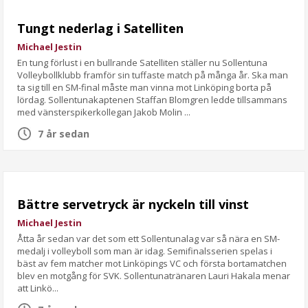
Tungt nederlag i Satelliten
Michael Jestin
En tung förlust i en bullrande Satelliten ställer nu Sollentuna
Volleybollklubb framför sin tuffaste match på många år. Ska man
ta sig till en SM-final måste man vinna mot Linköping borta på
lördag. Sollentunakaptenen Staffan Blomgren ledde tillsammans
med vänsterspikerkollegan Jakob Molin ...
7 år sedan
Bättre servetryck är nyckeln till vinst
Michael Jestin
Åtta år sedan var det som ett Sollentunalag var så nära en SM-
medalj i volleyboll som man är idag. Semifinalsserien spelas i
bäst av fem matcher mot Linköpings VC och första bortamatchen
blev en motgång för SVK. Sollentunatränaren Lauri Hakala menar
att Linkö...