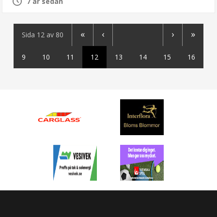
7 år sedan
«
‹
›
»
Sida 12 av 80
9
10
11
12
13
14
15
16