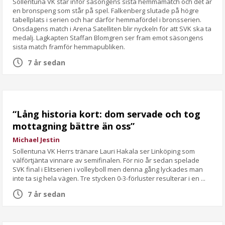
Sollentuna VK står inför säsongens sista hemmamatch och det är
en bronspeng som står på spel. Falkenberg slutade på högre
tabellplats i serien och har därför hemmafördel i bronsserien.
Onsdagens match i Arena Satelliten blir nyckeln för att SVK ska ta
medalj. Lagkapten Staffan Blomgren ser fram emot säsongens
sista match framför hemmapubliken.
7 år sedan
“Lång historia kort: dom servade och tog
mottagning bättre än oss”
Michael Jestin
Sollentuna VK Herrs tränare Lauri Hakala ser Linköping som
välförtjänta vinnare av semifinalen. För nio år sedan spelade
SVK final i Elitserien i volleyboll men denna gång lyckades man
inte ta sig hela vägen. Tre stycken 0-3-förluster resulterar i en ...
7 år sedan