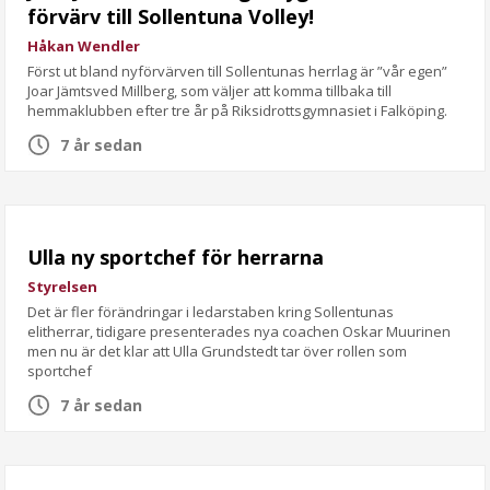
förvärv till Sollentuna Volley!
Håkan Wendler
Först ut bland nyförvärven till Sollentunas herrlag är ”vår egen”
Joar Jämtsved Millberg, som väljer att komma tillbaka till
hemmaklubben efter tre år på Riksidrottsgymnasiet i Falköping.
7 år sedan
Ulla ny sportchef för herrarna
Styrelsen
Det är fler förändringar i ledarstaben kring Sollentunas
elitherrar, tidigare presenterades nya coachen Oskar Muurinen
men nu är det klar att Ulla Grundstedt tar över rollen som
sportchef
7 år sedan