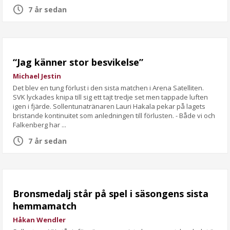
7 år sedan
“Jag känner stor besvikelse”
Michael Jestin
Det blev en tung förlust i den sista matchen i Arena Satelliten.
SVK lyckades knipa till sig ett tajt tredje set men tappade luften
igen i fjärde. Sollentunatränaren Lauri Hakala pekar på lagets
bristande kontinuitet som anledningen till förlusten. - Både vi och
Falkenberg har ...
7 år sedan
Bronsmedalj står på spel i säsongens sista
hemmamatch
Håkan Wendler