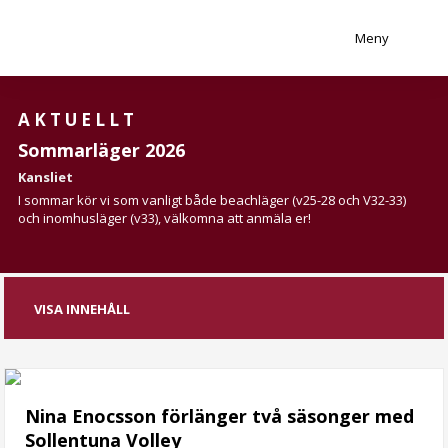
Meny
AKTUELLT
Sommarläger 2026
Kansliet
I sommar kör vi som vanligt både beachläger (v25-28 och V32-33)
och inomhusläger (v33), välkomna att anmäla er!
VISA INNEHÅLL
Nina Enocsson förlänger två säsonger med
Sollentuna Volley