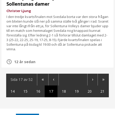
Sollentunas damer
Christer Ljung
I den tredje kvartsfinalen mot Svedala borta var den stora frågan
om blixten kunde slå ner på samma ställe två gånger i rad. Svaret
var inte långt ifrån ett ja, för Sollentuna Volleys damer bjuder upp
till en match som hemmalaget Svedala nog knappast kunnat
föreställa sig. Efter ledning 2-1 så förlorar tillslut damlaget med 2-
3 (25-22, 22-25, 25-19, 17-25, 8-15). Fjärde kvartsfinalen spelas i
Sollentuna på tisdag kl 19:00 och då är Sollentuna piskade att
vinna.
12 år sedan
«
‹
›
»
Sida 17 av 52
14
15
16
17
18
19
20
21