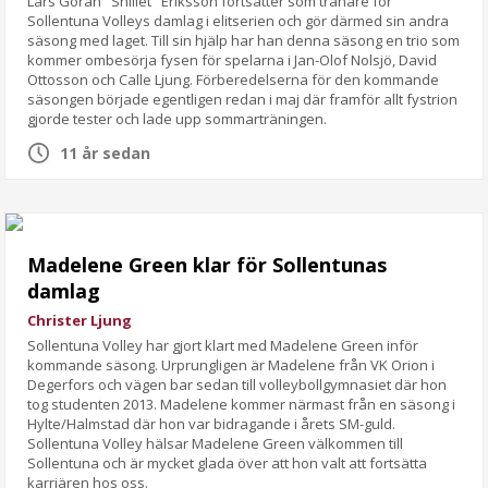
Lars Göran "Snillet" Eriksson fortsätter som tränare för
Sollentuna Volleys damlag i elitserien och gör därmed sin andra
säsong med laget. Till sin hjälp har han denna säsong en trio som
kommer ombesörja fysen för spelarna i Jan-Olof Nolsjö, David
Ottosson och Calle Ljung. Förberedelserna för den kommande
säsongen började egentligen redan i maj där framför allt fystrion
gjorde tester och lade upp sommarträningen.
11 år sedan
Madelene Green klar för Sollentunas
damlag
Christer Ljung
Sollentuna Volley har gjort klart med Madelene Green inför
kommande säsong. Urprungligen är Madelene från VK Orion i
Degerfors och vägen bar sedan till volleybollgymnasiet där hon
tog studenten 2013. Madelene kommer närmast från en säsong i
Hylte/Halmstad där hon var bidragande i årets SM-guld.
Sollentuna Volley hälsar Madelene Green välkommen till
Sollentuna och är mycket glada över att hon valt att fortsätta
karriären hos oss.