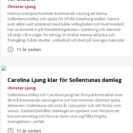
Christer Ljung
Hanna Lönnqvist kommer kommande säsong att lämna
Sollentuna Volley och spela för KFUM Göteborg istället. Hanna
som alltid varit ambitiöst med både volleybollen och livet bredvid
har nu kommit in på Handelshögskolan i Göteborg och därmed
så skiljs våra vägar för ett tag. Vi önskar Hanna all lycka och
framgång i både studier, volleyboll och livet på Sveriges baksida!
11 år sedan
Carolina Ljung klar för Sollentunas damlag
Christer Ljung
Sollentuna Volley och Carolina Ljung har förnyat kontraktet över
de två kommande säsongerna och hon kommer därmed spela
elitserien i Sollentuna sitt sista år som junior och sitt första som
senior. Därmed behåller damlaget en spelare som förutom ett
bra servemottag och försvar även visa sig hålla högsta
Sverigeklass i anfall.
11 år sedan