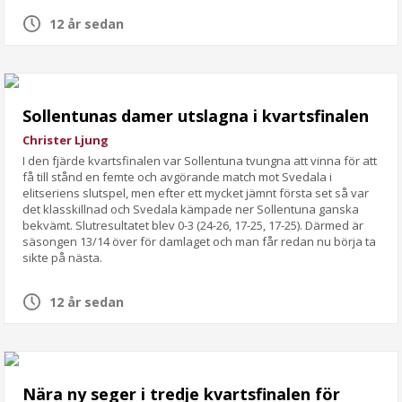
12 år sedan
Sollentunas damer utslagna i kvartsfinalen
Christer Ljung
I den fjärde kvartsfinalen var Sollentuna tvungna att vinna för att
få till stånd en femte och avgörande match mot Svedala i
elitseriens slutspel, men efter ett mycket jämnt första set så var
det klasskillnad och Svedala kämpade ner Sollentuna ganska
bekvämt. Slutresultatet blev 0-3 (24-26, 17-25, 17-25). Därmed är
säsongen 13/14 över för damlaget och man får redan nu börja ta
sikte på nästa.
12 år sedan
Nära ny seger i tredje kvartsfinalen för