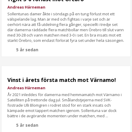
Andreas Härneman
Sollentunas damer åkte i söndags på en tung förlust mot ett
välspelande lag. Man är med och fightas i varje set och är
oerhört nära att få utdelning flera gånger, speciellt i tredje set
där damerna räddade flera matchbollar men Örebro till slut vann
med 30-28 och vann matchen med 3-0 i set. En bra insats mot ett
starkt Örebro, som endast förlorat fyra set under hela säsongen.
5 år sedan
Vinst i årets första match mot Värnamo!
Andreas Härneman
År 2021 inleddes för damerna med hemmamatch mot Värnamo i
Satelliten på trettonde dag jul. Smålandstjejerna med SVK-
fostrade Ulli Blomgren i rodret stod för en stark insats och
kämpade emot tappert matchen igenom. Sollentuna var dock
bättre i de avgörande momenten under matchen, med ...
5 år sedan