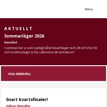
Meny
AKTUELLT
Sommarläger 2026
Kansliet
I sommar kör vi som vanligt både beachläger (v25-28 och V32-33)
och inomhusläger (v33), välkomna att anmäla er!
VISA INNEHÅLL
Snart kvartsfinaler!
Håkan Wendler