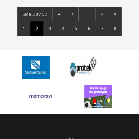
«
‹
›
»
Sida 2 av 52
1
2
3
4
5
6
7
8