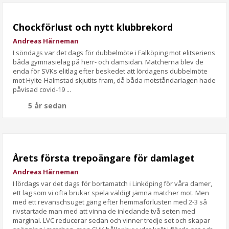
Chockförlust och nytt klubbrekord
Andreas Härneman
I söndags var det dags för dubbelmöte i Falköping mot elitseriens
båda gymnasielag på herr- och damsidan. Matcherna blev de
enda för SVKs elitlag efter beskedet att lördagens dubbelmöte
mot Hylte-Halmstad skjutits fram, då båda motståndarlagen hade
påvisad covid-19 ...
5 år sedan
Årets första trepoängare för damlaget
Andreas Härneman
I lördags var det dags för bortamatch i Linköping för våra damer,
ett lag som vi ofta brukar spela väldigt jämna matcher mot. Men
med ett revanschsuget gäng efter hemmaförlusten med 2-3 så
rivstartade man med att vinna de inledande två seten med
marginal. LVC reducerar sedan och vinner tredje set och skapar