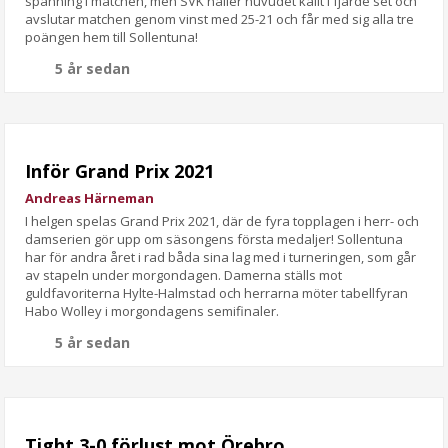
spänning i matchen, men SVK håller huvudet kallt i fjärde set och
avslutar matchen genom vinst med 25-21 och får med sig alla tre
poängen hem till Sollentuna!
5 år sedan
Inför Grand Prix 2021
Andreas Härneman
I helgen spelas Grand Prix 2021, där de fyra topplagen i herr- och
damserien gör upp om säsongens första medaljer! Sollentuna
har för andra året i rad båda sina lag med i turneringen, som går
av stapeln under morgondagen. Damerna ställs mot
guldfavoriterna Hylte-Halmstad och herrarna möter tabellfyran
Habo Wolley i morgondagens semifinaler.
5 år sedan
Tight 3-0 förlust mot Örebro