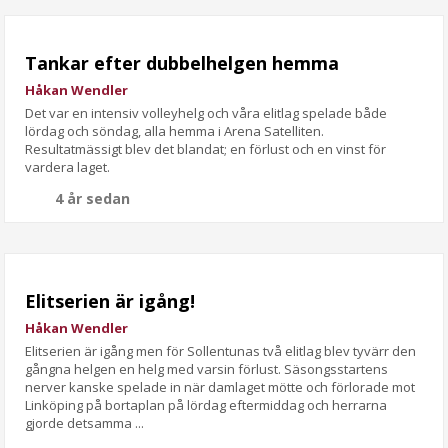
Tankar efter dubbelhelgen hemma
Håkan Wendler
Det var en intensiv volleyhelg och våra elitlag spelade både
lördag och söndag, alla hemma i Arena Satelliten.
Resultatmässigt blev det blandat; en förlust och en vinst för
vardera laget.
4 år sedan
Elitserien är igång!
Håkan Wendler
Elitserien är igång men för Sollentunas två elitlag blev tyvärr den
gångna helgen en helg med varsin förlust. Säsongsstartens
nerver kanske spelade in när damlaget mötte och förlorade mot
Linköping på bortaplan på lördag eftermiddag och herrarna
gjorde detsamma ...